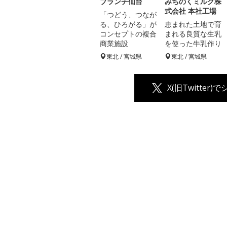
ブランチ仙台
みちのくミルク株
式会社 本社工場
「つどう、つなが
る、ひろがる」が
恵まれた土地で育
コンセプトの複合
まれる良質な生乳
商業施設
を使った牛乳作り
東北 / 宮城県
東北 / 宮城県
X(旧Twitter)