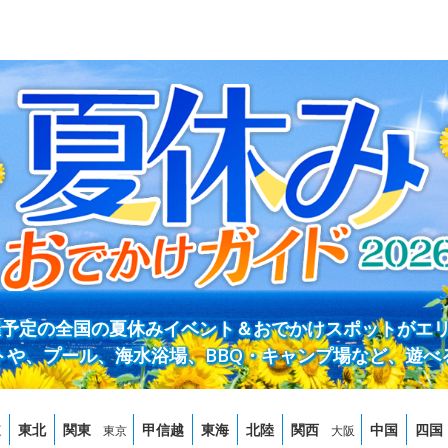
開催予定の全国の夏休みイベント＆おでかけスポットがエ
トや、プール、海水浴場、BBQ・キャンプ場など、遊べ
道
東北
関東
甲信越
東海
北陸
関西
中国
四国
東京
大阪