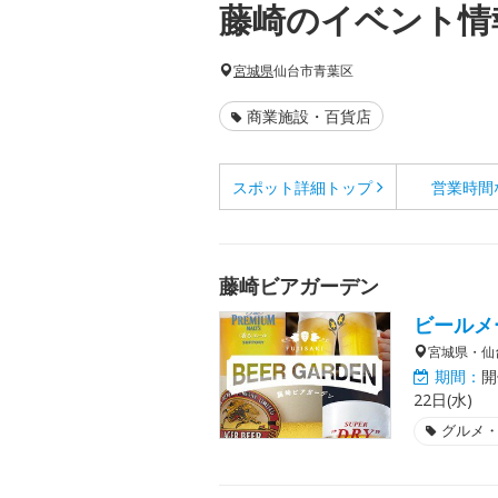
藤崎のイベント情
宮城県
仙台市青葉区
商業施設・百貨店
スポット詳細
トップ
営業時間
藤崎ビアガーデン
ビールメ
宮城県・仙
期間：
開
22日(水)
グルメ