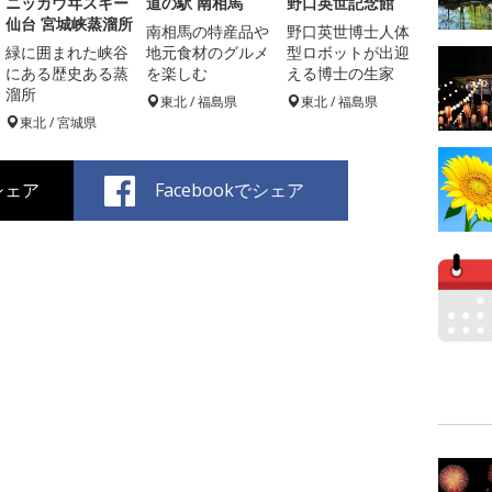
ニッカウヰスキー
道の駅 南相馬
野口英世記念館
仙台 宮城峡蒸溜所
南相馬の特産品や
野口英世博士人体
緑に囲まれた峡谷
地元食材のグルメ
型ロボットが出迎
にある歴史ある蒸
を楽しむ
える博士の生家
溜所
東北 / 福島県
東北 / 福島県
東北 / 宮城県
でシェア
Facebookでシェア