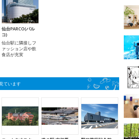
仙台PARCO(パル
コ)
仙台駅に隣接しフ
ァッション店や飲
食店が充実
見ています