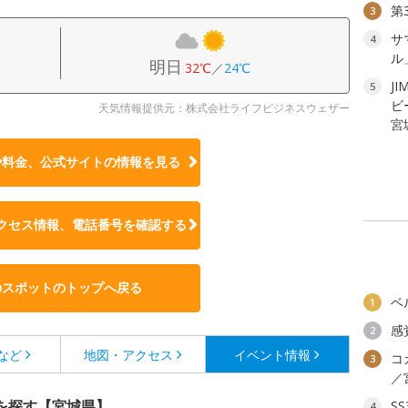
第
3
サ
4
ル
明日
32℃
／
24℃
JI
5
ビ
天気情報提供元：株式会社ライフビジネスウェザー
宮
や料金、公式サイトの
情報を見る
クセス情報、電話番号を確認する
のスポットのトップへ戻る
ベ
1
感
2
など
地図・アクセス
イベント情報
コ
3
／
を探す【宮城県】
S
4