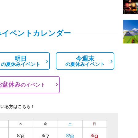
みイベントカレンダー
明日
今週末
の
夏休みイベント
の
夏休みイベント
お盆休み
の
イベント
ている方はこちら！
木
金
土
日
8/
8/
8/
8/
6
7
8
9