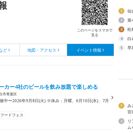
報
仙
1
第
2
松
3
このページをスマホで
見る
白
4
早
5
など
地図・アクセス
イベント情報
ーカー4社のビールを飲み放題で楽しめる
台市青葉区
催中〜2026年9月8日(火) ※休み：月曜、6月10日(水)、7月
み
1
宮
・フードフェス
リ
2
ム