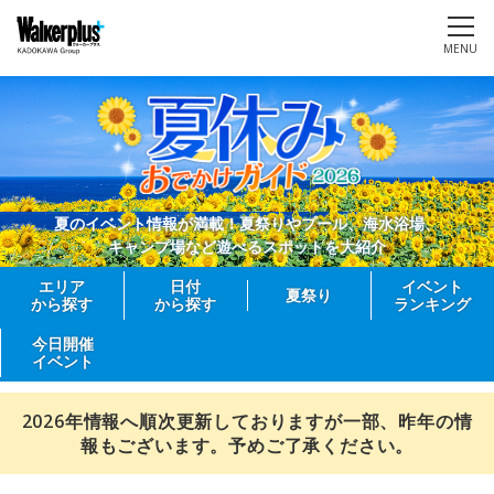
MENU
夏のイベント情報が満載！夏祭りやプール、海水浴場、
キャンプ場など遊べるスポットを大紹介
エリア
日付
イベント
夏祭り
から探す
から探す
ランキング
今日開催
イベント
2026年情報へ順次更新しておりますが一部、昨年の情
報もございます。予めご了承ください。