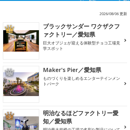
2026/08/06 更新
ブラックサンダー ワクザクフ
1
ァクトリー／愛知県
巨大オブジェが迎える体験型チョコ工場見
学スポット
Maker's Pier／愛知県
2
ものづくりを楽しめるエンターテインメン
トパーク
明治なるほどファクトリー愛
3
知／愛知県
明治最大規模の工場で多彩な製品について