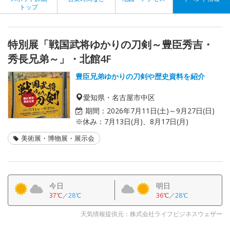
トップ
特別展「戦国武将ゆかりの刀剣～豊臣秀吉・
秀長兄弟～」・北館4F
豊臣兄弟ゆかりの刀剣や歴史資料を紹介
愛知県・名古屋市中区
期間：
2026年7月11日(土)～9月27日(日)
※休み：7月13日(月)、8月17日(月)
美術展・博物展・展示会
今日
明日
37℃
／
28℃
36℃
／
28℃
天気情報提供元：株式会社ライフビジネスウェザー