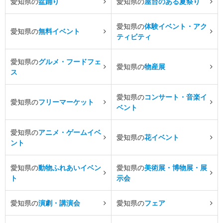
愛知県の
盆踊り
愛知県の
屋台のある夏祭り
愛知県の
体験イベント・アク
愛知県の
無料イベント
ティビティ
愛知県の
グルメ・フードフェ
愛知県の
物産展
ス
愛知県の
コンサート・音楽イ
愛知県の
フリーマーケット
ベント
愛知県の
アニメ・ゲームイベ
愛知県の
花イベント
ント
愛知県の
動物ふれあいイベン
愛知県の
美術展・博物展・展
ト
示会
愛知県の
演劇・講演会
愛知県の
フェア