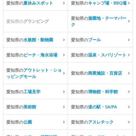
愛知県の
夏休みスポット
愛知県の
キャンプ場・BBQ場
愛知県の
遊園地・テーマパー
愛知県の
グランピング
ク
愛知県の
水族館・動物園
愛知県の
プール
愛知県の
ビーチ・海水浴場
愛知県の
温泉・スパリゾート
愛知県の
アウトレット・ショ
愛知県の
商業施設・百貨店
ッピングモール
愛知県の
工場見学
愛知県の
博物館・科学館
愛知県の
美術館
愛知県の
道の駅・SA/PA
愛知県の
公園
愛知県の
アスレチック