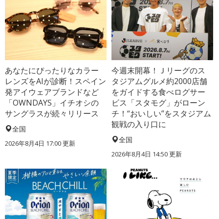
あなたにぴったりなカラー
今週末開幕！Ｊリーグのス
レンズをAIが診断！スペイン
タジアムグルメ約2000店舗
発アイウェアブランドなど
をガイドする食べログサー
「OWNDAYS」イチオシの
ビス「スタモグ」がローン
サングラスが続々リリース
チ！“おいしい”をスタジアム
観戦の入り口に
全国
全国
2026年8月4日 17:00
更新
2026年8月4日 14:50
更新