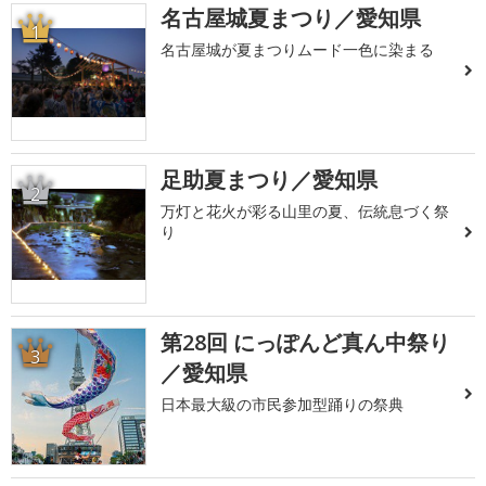
名古屋城夏まつり／愛知県
1
名古屋城が夏まつりムード一色に染まる
足助夏まつり／愛知県
2
万灯と花火が彩る山里の夏、伝統息づく祭
り
第28回 にっぽんど真ん中祭り
3
／愛知県
日本最大級の市民参加型踊りの祭典