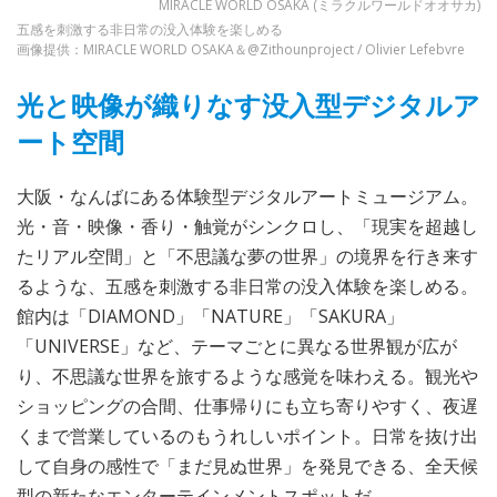
MIRACLE WORLD OSAKA (ミラクルワールドオオサカ)
五感を刺激する非日常の没入体験を楽しめる
画像提供：MIRACLE WORLD OSAKA＆@Zithounproject / Olivier Lefebvre
光と映像が織りなす没入型デジタルア
ート空間
大阪・なんばにある体験型デジタルアートミュージアム。
光・音・映像・香り・触覚がシンクロし、「現実を超越し
たリアル空間」と「不思議な夢の世界」の境界を行き来す
るような、五感を刺激する非日常の没入体験を楽しめる。
館内は「DIAMOND」「NATURE」「SAKURA」
「UNIVERSE」など、テーマごとに異なる世界観が広が
り、不思議な世界を旅するような感覚を味わえる。観光や
ショッピングの合間、仕事帰りにも立ち寄りやすく、夜遅
くまで営業しているのもうれしいポイント。日常を抜け出
して自身の感性で「まだ見ぬ世界」を発見できる、全天候
型の新たなエンターテインメントスポットだ。