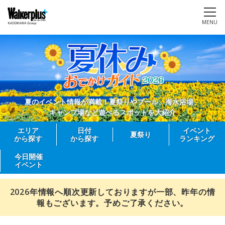
MENU
夏のイベント情報が満載！夏祭りやプール、海水浴場、
キャンプ場など遊べるスポットを大紹介
エリア
日付
イベント
夏祭り
から探す
から探す
ランキング
今日開催
イベント
2026年情報へ順次更新しておりますが一部、昨年の情
報もございます。予めご了承ください。