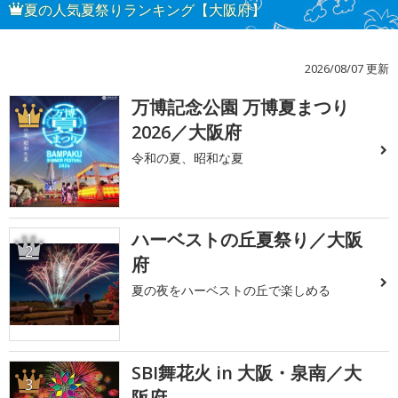
夏の人気夏祭りランキング【大阪府】
2026/08/07 更新
万博記念公園 万博夏まつり
1
2026／大阪府
令和の夏、昭和な夏
ハーベストの丘夏祭り／大阪
2
府
夏の夜をハーベストの丘で楽しめる
SBI舞花火 in 大阪・泉南／大
3
阪府