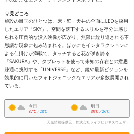
見どころ
施設の目玉のひとつは、床・壁・天井の全面にLEDを採用
したエリア「SKY」。空間を落下するスリルを存分に感じ
られる圧倒的な没入映像が広がり、無限に繰り返される不
思議な現象に包み込まれる。ほかにもインタラクションに
よる仕掛けが満載で、タッチすると花が咲き誇る
「SAKURA」や、タブレットを使って未知の存在との意思
疎通に挑戦する「UNIVERSE」など、鏡や最新ビジョンを
効果的に用いたフォトジェニックなエリアが多数展開され
ている。
今日
明日
37℃
／
28℃
39℃
／
26℃
天気情報提供元：株式会社ライフビジネスウェザー