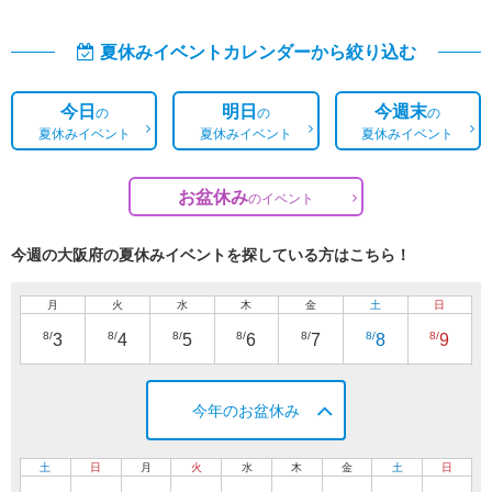
夏休みイベントカレンダーから絞り込む
今日
明日
今週末
の
の
の
夏休みイベント
夏休みイベント
夏休みイベント
お盆休み
の
イベント
今週の大阪府の夏休みイベントを探している方はこちら！
月
火
水
木
金
土
日
8/
8/
8/
8/
8/
8/
8/
3
4
5
6
7
8
9
今年のお盆休み
土
日
月
火
水
木
金
土
日