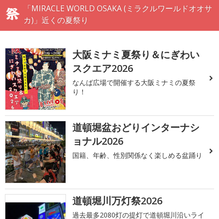
「MIRACLE WORLD OSAKA (ミラクルワールドオオサ
カ)」近くの夏祭り
大阪ミナミ夏祭り＆にぎわい
スクエア2026
なんば広場で開催する大阪ミナミの夏祭
り！
道頓堀盆おどりインターナシ
ョナル2026
国籍、年齢、性別関係なく楽しめる盆踊り
道頓堀川万灯祭2026
過去最多2080灯の提灯で道頓堀川沿いライ