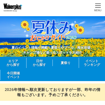
MENU
夏のイベント情報が満載！夏祭りやプール、海水浴場、
キャンプ場など遊べるスポットを大紹介
エリア
日付
イベント
夏祭り
から探す
から探す
ランキング
今日開催
イベント
2026年情報へ順次更新しておりますが一部、昨年の情
報もございます。予めご了承ください。