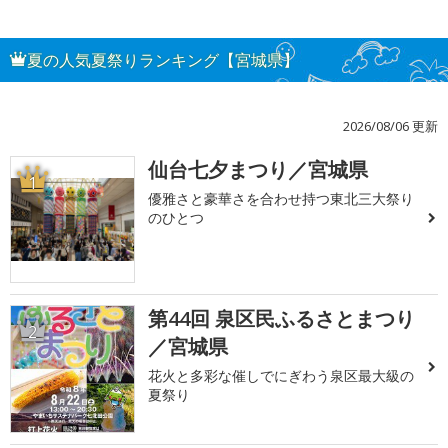
夏の人気夏祭りランキング【宮城県】
2026/08/06 更新
仙台七夕まつり／宮城県
1
優雅さと豪華さを合わせ持つ東北三大祭り
のひとつ
第44回 泉区民ふるさとまつり
2
／宮城県
花火と多彩な催しでにぎわう泉区最大級の
夏祭り