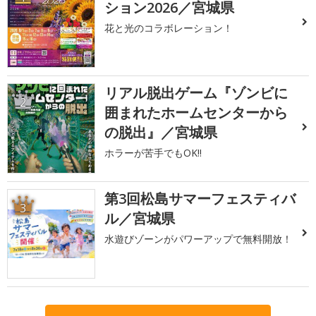
ション2026／宮城県
花と光のコラボレーション！
リアル脱出ゲーム『ゾンビに
2
囲まれたホームセンターから
の脱出』／宮城県
ホラーが苦手でもOK!!
第3回松島サマーフェスティバ
3
ル／宮城県
水遊びゾーンがパワーアップで無料開放！