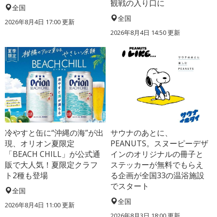
観戦の入り口に
全国
全国
2026年8月4日 17:00
更新
2026年8月4日 14:50
更新
冷やすと缶に“沖縄の海”が出
サウナのあとに、
現、オリオン夏限定
PEANUTS。スヌーピーデザ
「BEACH CHILL」が公式通
インのオリジナルの冊子と
販で大人気！夏限定クラフ
ステッカーが無料でもらえ
ト2種も登場
る企画が全国33の温浴施設
でスタート
全国
全国
2026年8月4日 11:00
更新
2026年8月3日 18:00
更新