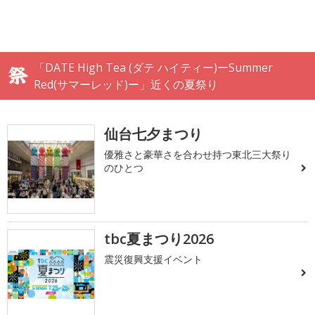
「DATE High Tea (ダテ ハイティー)ーSummer
Red(サマーレッド)ー」近くの夏祭り
仙台七夕まつり
優雅さと豪華さを合わせ持つ東北三大祭り
のひとつ
tbc夏まつり2026
震災復興支援イベント