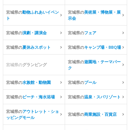
宮城県の
動物ふれあいイベン
宮城県の
美術展・博物展・展
ト
示会
宮城県の
演劇・講演会
宮城県の
フェア
宮城県の
夏休みスポット
宮城県の
キャンプ場・BBQ場
宮城県の
遊園地・テーマパー
宮城県の
グランピング
ク
宮城県の
水族館・動物園
宮城県の
プール
宮城県の
ビーチ・海水浴場
宮城県の
温泉・スパリゾート
宮城県の
アウトレット・ショ
宮城県の
商業施設・百貨店
ッピングモール