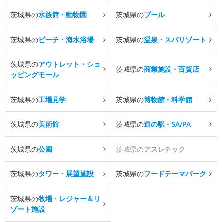
茨城県の
水族館・動物園
茨城県の
プール
茨城県の
ビーチ・海水浴場
茨城県の
温泉・スパリゾート
茨城県の
アウトレット・ショ
茨城県の
商業施設・百貨店
ッピングモール
茨城県の
工場見学
茨城県の
博物館・科学館
茨城県の
美術館
茨城県の
道の駅・SA/PA
茨城県の
公園
茨城県の
アスレチック
茨城県の
タワー・展望施設
茨城県の
フードテーマパーク
茨城県の
牧場・レジャー＆リ
ゾート施設