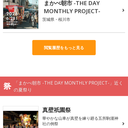
まかべ朝市 -THE DAY
MONTHLY PROJECT-
茨城県・桜川市
閲覧履歴をもっと見る
「まかべ朝市 -THE DAY MONTHLY PROJECT-」近く
の夏祭り
真壁祇園祭
華やかな山車が真壁を練り廻る五所駒瀧神
社の例祭