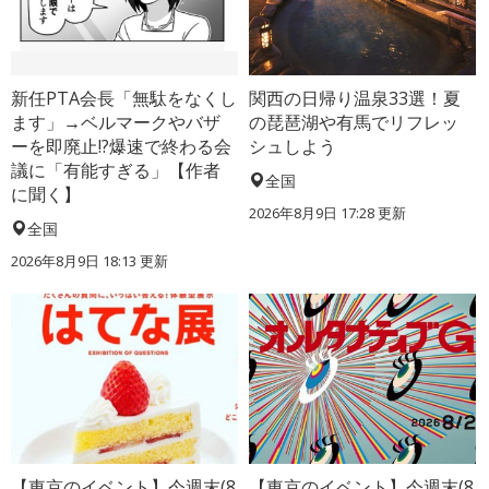
新任PTA会長「無駄をなくし
関西の日帰り温泉33選！夏
ます」→ベルマークやバザ
の琵琶湖や有馬でリフレッ
ーを即廃止!?爆速で終わる会
シュしよう
議に「有能すぎる」【作者
全国
に聞く】
2026年8月9日 17:28
更新
全国
2026年8月9日 18:13
更新
【東京のイベント】今週末(8
【東京のイベント】今週末(8