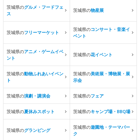
茨城県の
グルメ・フードフェ
茨城県の
物産展
ス
茨城県の
コンサート・音楽イ
茨城県の
フリーマーケット
ベント
茨城県の
アニメ・ゲームイベ
茨城県の
花イベント
ント
茨城県の
動物ふれあいイベン
茨城県の
美術展・博物展・展
ト
示会
茨城県の
演劇・講演会
茨城県の
フェア
茨城県の
夏休みスポット
茨城県の
キャンプ場・BBQ場
茨城県の
遊園地・テーマパー
茨城県の
グランピング
ク