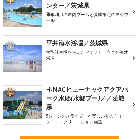
1
ンター／茨城県
通年利用の屋内プールと夏季限定の屋外プ
ール
平井海水浴場／茨城県
2
大型駐車場を備えたファミリー向きの海水
浴場
H-NACヒューナックアクアパ
3
ーク水郷(水郷プール)／茨城
県
5レーンのスライダーが楽しい夏のウォー
ター・レクリエーション施設