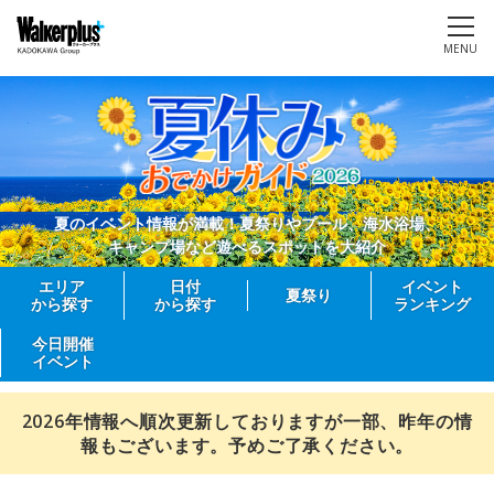
MENU
夏のイベント情報が満載！夏祭りやプール、海水浴場、
キャンプ場など遊べるスポットを大紹介
エリア
日付
イベント
夏祭り
から探す
から探す
ランキング
今日開催
イベント
2026年情報へ順次更新しておりますが一部、昨年の情
報もございます。予めご了承ください。