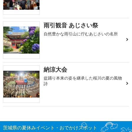
雨引観音 あじさい祭
自然豊かな雨引山に佇むあじさいの名所
納涼大会
盆踊り本来の姿を継承した桜川の夏の風物
詩
茨城県の夏休みイベント・おでかけスポット