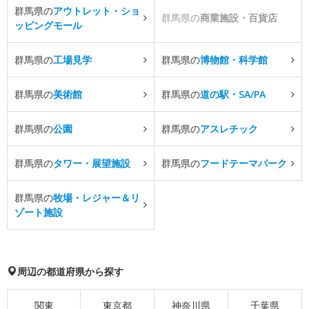
群馬県の
アウトレット・ショ
群馬県の
商業施設・百貨店
ッピングモール
群馬県の
工場見学
群馬県の
博物館・科学館
群馬県の
美術館
群馬県の
道の駅・SA/PA
群馬県の
公園
群馬県の
アスレチック
群馬県の
タワー・展望施設
群馬県の
フードテーマパーク
群馬県の
牧場・レジャー＆リ
ゾート施設
周辺の都道府県から探す
関東
東京都
神奈川県
千葉県