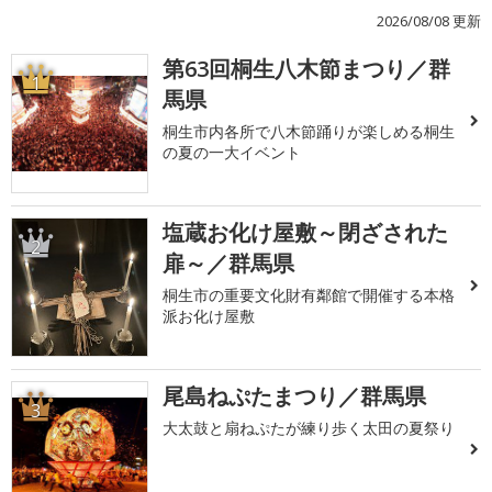
2026/08/08 更新
第63回桐生八木節まつり／群
1
馬県
桐生市内各所で八木節踊りが楽しめる桐生
の夏の一大イベント
塩蔵お化け屋敷～閉ざされた
2
扉～／群馬県
桐生市の重要文化財有鄰館で開催する本格
派お化け屋敷
尾島ねぷたまつり／群馬県
3
大太鼓と扇ねぷたが練り歩く太田の夏祭り