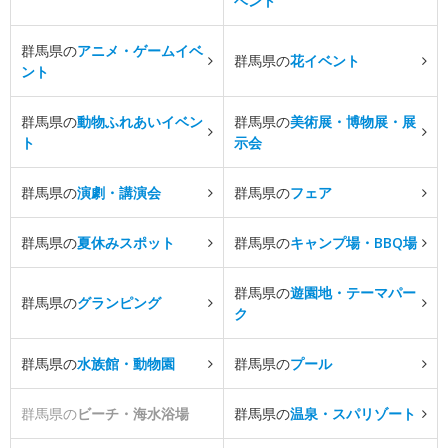
ベント
群馬県の
アニメ・ゲームイベ
群馬県の
花イベント
ント
群馬県の
動物ふれあいイベン
群馬県の
美術展・博物展・展
ト
示会
群馬県の
演劇・講演会
群馬県の
フェア
群馬県の
夏休みスポット
群馬県の
キャンプ場・BBQ場
群馬県の
遊園地・テーマパー
群馬県の
グランピング
ク
群馬県の
水族館・動物園
群馬県の
プール
群馬県の
ビーチ・海水浴場
群馬県の
温泉・スパリゾート