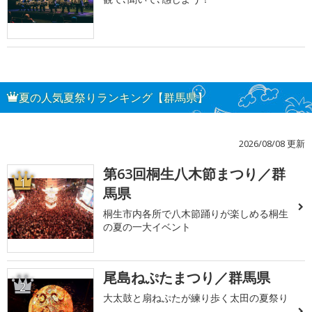
夏の人気夏祭りランキング【群馬県】
2026/08/08 更新
第63回桐生八木節まつり／群
1
馬県
桐生市内各所で八木節踊りが楽しめる桐生
の夏の一大イベント
尾島ねぷたまつり／群馬県
2
大太鼓と扇ねぷたが練り歩く太田の夏祭り