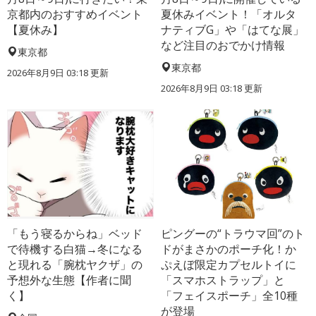
京都内のおすすめイベント
夏休みイベント！「オルタ
【夏休み】
ナティブG」や「はてな展」
など注目のおでかけ情報
東京都
東京都
2026年8月9日 03:18
更新
2026年8月9日 03:18
更新
「もう寝るからね」ベッド
ピングーの“トラウマ回”のト
で待機する白猫→冬になる
ドがまさかのポーチ化！か
と現れる「腕枕ヤクザ」の
ぷえぼ限定カプセルトイに
予想外な生態【作者に聞
「スマホストラップ」と
く】
「フェイスポーチ」全10種
が登場