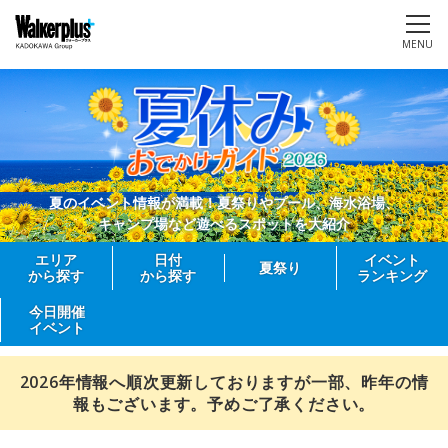
MENU
夏のイベント情報が満載！夏祭りやプール、海水浴場、
キャンプ場など遊べるスポットを大紹介
エリア
日付
イベント
夏祭り
から探す
から探す
ランキング
今日開催
イベント
2026年情報へ順次更新しておりますが一部、昨年の情
報もございます。予めご了承ください。