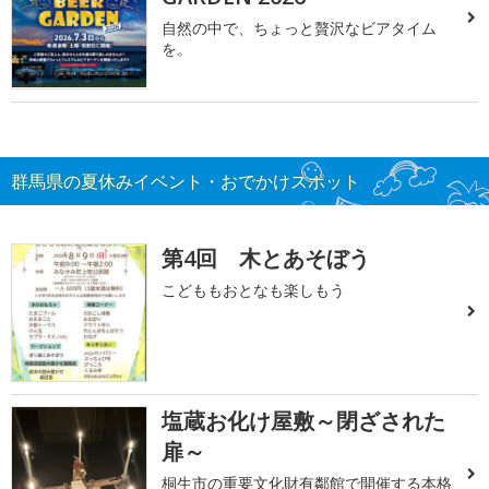
自然の中で、ちょっと贅沢なビアタイム
を。
群馬県の夏休みイベント・おでかけスポット
第4回 木とあそぼう
こどももおとなも楽しもう
塩蔵お化け屋敷～閉ざされた
扉～
桐生市の重要文化財有鄰館で開催する本格