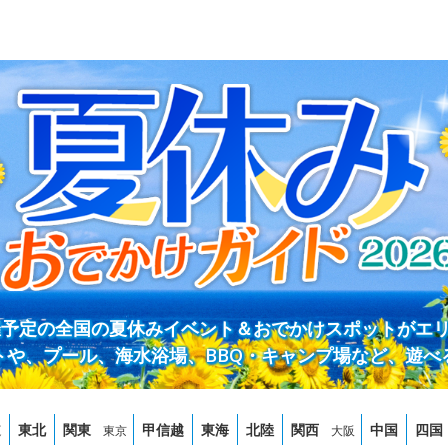
開催予定の全国の夏休みイベント＆おでかけスポットがエ
トや、プール、海水浴場、BBQ・キャンプ場など、遊べ
道
東北
関東
甲信越
東海
北陸
関西
中国
四国
東京
大阪