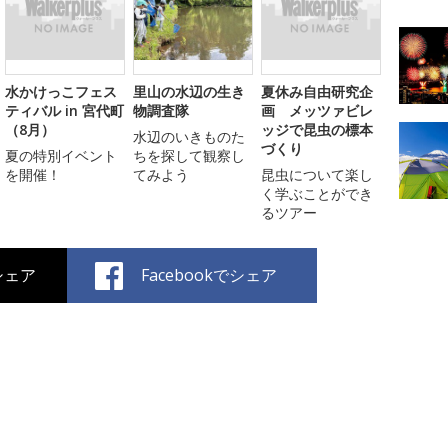
水かけっこフェス
里山の水辺の生き
夏休み自由研究企
ティバル in 宮代町
物調査隊
画 メッツァビレ
（8月）
ッジで昆虫の標本
水辺のいきものた
づくり
夏の特別イベント
ちを探して観察し
を開催！
てみよう
昆虫について楽し
く学ぶことができ
るツアー
でシェア
Facebookでシェア