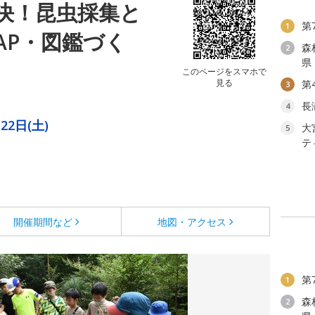
決！昆虫採集と
第
1
AP・図鑑づく
森
2
県
このページをスマホで
見る
第
3
長
4
22日(土)
大
5
テ
開催期間など
地図・アクセス
第
1
森
2