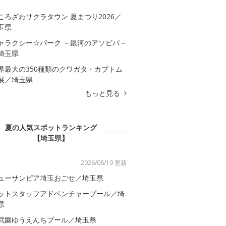
ころざわサクラタウン 夏まつり2026／
玉県
ャラクシー☆パーク －銀河のアソビバ－
埼玉県
界最大の350種類のクワガタ・カブトム
展／埼玉県
もっと見る
夏の人気スポットランキング
【埼玉県】
2026/08/10 更新
ューサンピア埼玉おごせ／埼玉県
ットスタッフアドベンチャープール／埼
県
武園ゆうえんちプール／埼玉県