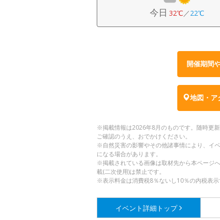
今日
32℃
／
22℃
開催期間
地図・ア
※掲載情報は2026年8月のものです。随時
ご確認のうえ、おでかけください。
※自然災害の影響やその他諸事情により、イ
になる場合があります。
※掲載されている画像は取材先から本ページ
載(二次使用)は禁止です。
※表示料金は消費税8％ないし10％の内税表示
イベント詳細
トップ