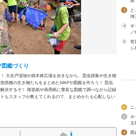
県
と
3
埼
ギ
4
／
世
5
シ
P図鑑づくり
！ 大谷戸湿地や雑木林広場を歩きながら、昆虫採集や生き物
危惧種の生き物たちをまとめたMAPや図鑑を作ろう！ 昆虫
解決するぞ！ 模造紙や画用紙に豊富な図鑑で調べながら記録
ントもスタッフが教えてくれるので、まとめかたも心配しない
ニ
1
ホ
2
玉
西
3