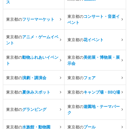
ス
東京都の
コンサート・音楽イ
東京都の
フリーマーケット
ベント
東京都の
アニメ・ゲームイベ
東京都の
花イベント
ント
東京都の
動物ふれあいイベン
東京都の
美術展・博物展・展
ト
示会
東京都の
演劇・講演会
東京都の
フェア
東京都の
夏休みスポット
東京都の
キャンプ場・BBQ場
東京都の
遊園地・テーマパー
東京都の
グランピング
ク
東京都の
水族館・動物園
東京都の
プール