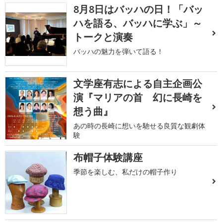
8月8日はバッハの日！「バッ
ハを語る、バッハに学ぶ」～
トークと演奏
バッハの魅力を弾いて語る！
文学座有志による自主企画公
演『マリアの首 幻に長崎を
想う曲』
あの時の長崎に想いを馳せる良質な観劇体
験
布帽子体験講座
季節を楽しむ、私だけの帽子作り