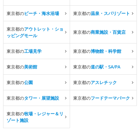
東京都の
ビーチ・海水浴場
東京都の
温泉・スパリゾート
東京都の
アウトレット・ショ
東京都の
商業施設・百貨店
ッピングモール
東京都の
工場見学
東京都の
博物館・科学館
東京都の
美術館
東京都の
道の駅・SA/PA
東京都の
公園
東京都の
アスレチック
東京都の
タワー・展望施設
東京都の
フードテーマパーク
東京都の
牧場・レジャー＆リ
ゾート施設