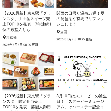
【2026最新】東京駅「グラ
関西の日帰り温泉37選！夏
ンスタ」手土産スイーツ売
の琵琶湖や有馬でリフレッ
上TOP10を発表！7年連続1
シュしよう
位の殿堂入りも
全国
東京都
2026年8月7日 18:25
更新
2026年8月8日 08:00
更新
【2026最新】東京駅「グラ
8月10日はスヌーピーの誕生
ンスタ」限定弁当売上
日！「スヌーピーミュージ
TOP10を発表！芸能人御用
アム」はバースデー記念イ