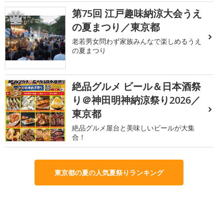
第75回 江戸趣味納涼大会うえ
2
の夏まつり／東京都
老若男女問わず家族みんなで楽しめるうえ
の夏まつり
絶品グルメ ビール＆日本酒祭
3
り＠神田明神納涼祭り2026／
東京都
絶品グルメ屋台と美味しいビールが大集
合！
東京都の夏の人気夏祭りランキング