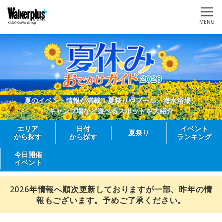
MENU
夏のイベント情報が満載！夏祭りやプール、海水浴場、
キャンプ場など遊べるスポットを大紹介
エリア
日付
イベント
夏祭り
から探す
から探す
ランキング
今日開催
イベント
2026年情報へ順次更新しておりますが一部、昨年の情
報もございます。予めご了承ください。