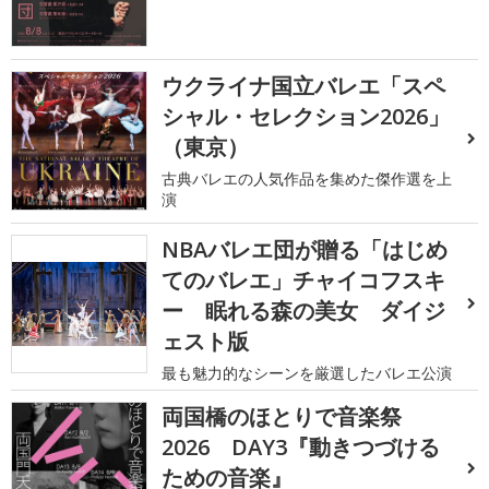
ウクライナ国立バレエ「スペ
シャル・セレクション2026」
（東京）
古典バレエの人気作品を集めた傑作選を上
演
NBAバレエ団が贈る「はじめ
てのバレエ」チャイコフスキ
ー 眠れる森の美女 ダイジ
ェスト版
最も魅力的なシーンを厳選したバレエ公演
両国橋のほとりで音楽祭
2026 DAY3『動きつづける
ための音楽』