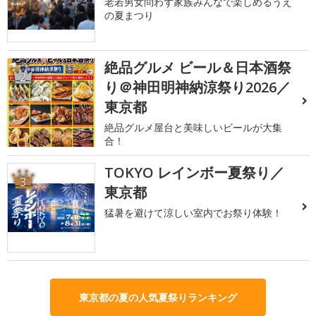
老若男女問わず家族みんなで楽しめるうえ
の夏まつり
絶品グルメ ビール＆日本酒祭
2
り＠神田明神納涼祭り2026／
東京都
絶品グルメ屋台と美味しいビールが大集
合！
TOKYO レインボー夏祭り／
3
東京都
猛暑を避けて涼しい室内でお祭り体験！
東京都の夏の人気夏祭りランキング