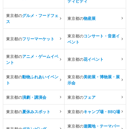
ティビティ
東京都の
グルメ・フードフェ
東京都の
物産展
ス
東京都の
コンサート・音楽イ
東京都の
フリーマーケット
ベント
東京都の
アニメ・ゲームイベ
東京都の
花イベント
ント
東京都の
動物ふれあいイベン
東京都の
美術展・博物展・展
ト
示会
東京都の
演劇・講演会
東京都の
フェア
東京都の
夏休みスポット
東京都の
キャンプ場・BBQ場
東京都の
遊園地・テーマパー
東京都の
グランピング