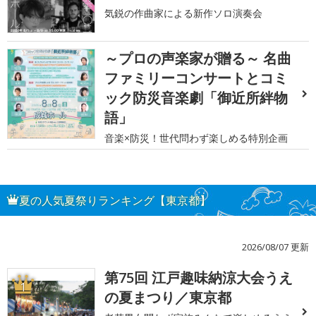
気鋭の作曲家による新作ソロ演奏会
～プロの声楽家が贈る～ 名曲
ファミリーコンサートとコミ
ック防災音楽劇「御近所絆物
語」
音楽×防災！世代問わず楽しめる特別企画
夏の人気夏祭りランキング【東京都】
2026/08/07 更新
第75回 江戸趣味納涼大会うえ
1
の夏まつり／東京都