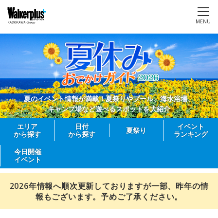
MENU
夏のイベント情報が満載！夏祭りやプール、海水浴場、
キャンプ場など遊べるスポットを大紹介
エリア
日付
イベント
夏祭り
から探す
から探す
ランキング
今日開催
イベント
2026年情報へ順次更新しておりますが一部、昨年の情
報もございます。予めご了承ください。