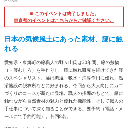
monova
※ このイベントは終了しました。
東京都のイベントはこちらからご確認ください。
日本の気候風土にあった素材、籐に触
れる
愛知県・東郷町の籐職人の野々山氏は30年間、籐の敷物
（＝籐むしろ）を手作りし、籐に触れ研究を続けてきた籐
のスペシャリスト。籐は調湿・吸水・消臭作用に優れ、温
浴施設の脱衣所などに好まれる。今回から大人向けにカゴ
づくりのコースが新たに登場。職人の指導のもとで、籐に
触れながら自然素材の魅力と優れた機能性、そして職人の
手仕事について深く知ることができる。要予約（電話・メ
ールにて予約可能）。各回8名。