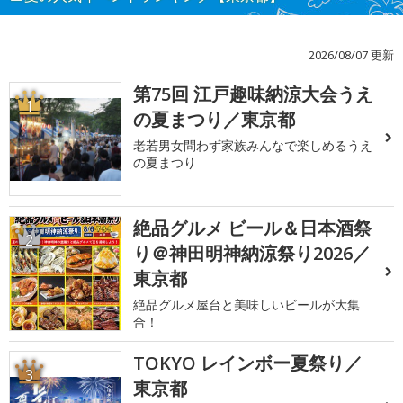
2026/08/07 更新
第75回 江戸趣味納涼大会うえ
1
の夏まつり／東京都
老若男女問わず家族みんなで楽しめるうえ
の夏まつり
絶品グルメ ビール＆日本酒祭
2
り＠神田明神納涼祭り2026／
東京都
絶品グルメ屋台と美味しいビールが大集
合！
TOKYO レインボー夏祭り／
3
東京都