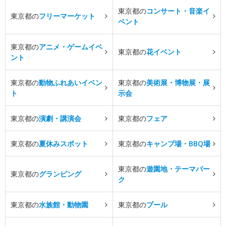
東京都の
コンサート・音楽イ
東京都の
フリーマーケット
ベント
東京都の
アニメ・ゲームイベ
東京都の
花イベント
ント
東京都の
動物ふれあいイベン
東京都の
美術展・博物展・展
ト
示会
東京都の
演劇・講演会
東京都の
フェア
東京都の
夏休みスポット
東京都の
キャンプ場・BBQ場
東京都の
遊園地・テーマパー
東京都の
グランピング
ク
東京都の
水族館・動物園
東京都の
プール