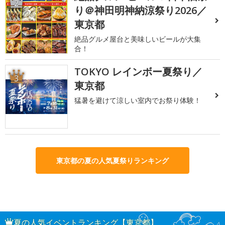
2
り＠神田明神納涼祭り2026／
東京都
絶品グルメ屋台と美味しいビールが大集
合！
TOKYO レインボー夏祭り／
3
東京都
猛暑を避けて涼しい室内でお祭り体験！
東京都の夏の人気夏祭りランキング
夏の人気イベントランキング【東京都】