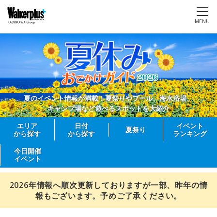
MENU
夏のイベント情報が満載！夏祭りやプール、海水浴場、
キャンプ場など遊べるスポットを大紹介
エリア
日付
イベント
夏祭り
から探す
から探す
ランキング
今日開催
イベント
2026年情報へ順次更新しておりますが一部、昨年の情
報もございます。予めご了承ください。