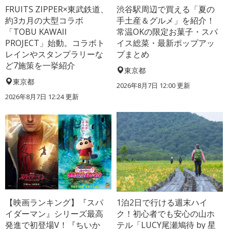
FRUITS ZIPPER×東武鉄道、
渋谷駅周辺で買える「夏の
約3カ月の大型コラボ
手土産＆グルメ」を紹介！
「TOBU KAWAII
常温OKの限定お菓子・スパ
PROJECT」始動。コラボト
イス総菜・最新ポップアッ
レインやスタンプラリーな
プまとめ
ど7施策を一挙紹介
東京都
東京都
2026年8月7日 12:00
更新
2026年8月7日 12:24
更新
【映画ランキング】『スパ
1泊2日で行ける週末ハイ
イダーマン』シリーズ最高
ク！初心者でも安心の山ホ
発進で初登場V！『ちいか
テル「LUCY尾瀬鳩待 by 星