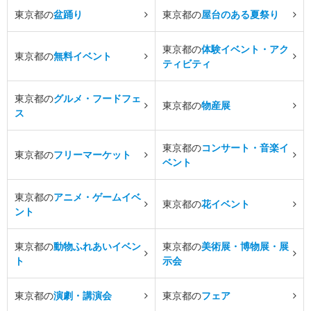
東京都の
盆踊り
東京都の
屋台のある夏祭り
東京都の
体験イベント・アク
東京都の
無料イベント
ティビティ
東京都の
グルメ・フードフェ
東京都の
物産展
ス
東京都の
コンサート・音楽イ
東京都の
フリーマーケット
ベント
東京都の
アニメ・ゲームイベ
東京都の
花イベント
ント
東京都の
動物ふれあいイベン
東京都の
美術展・博物展・展
ト
示会
東京都の
演劇・講演会
東京都の
フェア