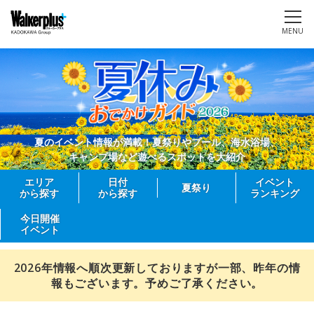
MENU
夏のイベント情報が満載！夏祭りやプール、海水浴場、
キャンプ場など遊べるスポットを大紹介
エリア
日付
イベント
夏祭り
から探す
から探す
ランキング
今日開催
イベント
2026年情報へ順次更新しておりますが一部、昨年の情
報もございます。予めご了承ください。