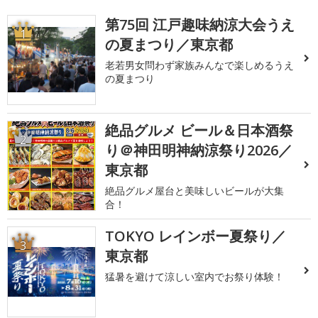
第75回 江戸趣味納涼大会うえ
1
の夏まつり／東京都
老若男女問わず家族みんなで楽しめるうえ
の夏まつり
絶品グルメ ビール＆日本酒祭
2
り＠神田明神納涼祭り2026／
東京都
絶品グルメ屋台と美味しいビールが大集
合！
TOKYO レインボー夏祭り／
3
東京都
猛暑を避けて涼しい室内でお祭り体験！