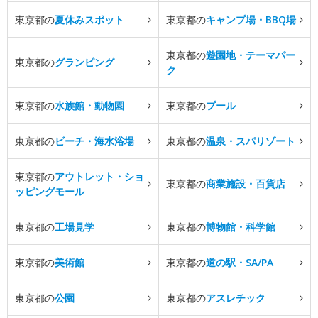
東京都の
夏休みスポット
東京都の
キャンプ場・BBQ場
東京都の
遊園地・テーマパー
東京都の
グランピング
ク
東京都の
水族館・動物園
東京都の
プール
東京都の
ビーチ・海水浴場
東京都の
温泉・スパリゾート
東京都の
アウトレット・ショ
東京都の
商業施設・百貨店
ッピングモール
東京都の
工場見学
東京都の
博物館・科学館
東京都の
美術館
東京都の
道の駅・SA/PA
東京都の
公園
東京都の
アスレチック