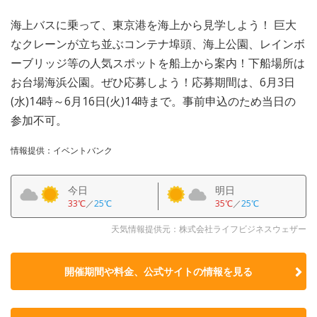
海上バスに乗って、東京港を海上から見学しよう！ 巨大
なクレーンが立ち並ぶコンテナ埠頭、海上公園、レインボ
ーブリッジ等の人気スポットを船上から案内！下船場所は
お台場海浜公園。ぜひ応募しよう！応募期間は、6月3日
(水)14時～6月16日(火)14時まで。事前申込のため当日の
参加不可。
情報提供：イベントバンク
今日
明日
33℃
／
25℃
35℃
／
25℃
天気情報提供元：株式会社ライフビジネスウェザー
開催期間や料金、公式サイトの
情報を見る