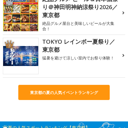
2
り＠神田明神納涼祭り2026／
東京都
絶品グルメ屋台と美味しいビールが大集
合！
TOKYO レインボー夏祭り／
3
東京都
猛暑を避けて涼しい室内でお祭り体験！
東京都の夏の人気イベントランキング
夏の人気スポットランキング【東京都】