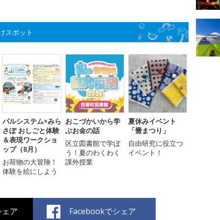
けスポット
パルシステム×みら
おこづかいから学
夏休みイベント
さぽ おしごと体験
ぶお金の話
「畳まつり」
＆表現ワークショ
区立図書館で学ぼ
自由研究に役立つ
ップ（8月）
う！夏のわくわく
イベント！
お荷物の大冒険！
課外授業
体験を絵にしよう
でシェア
Facebookでシェア