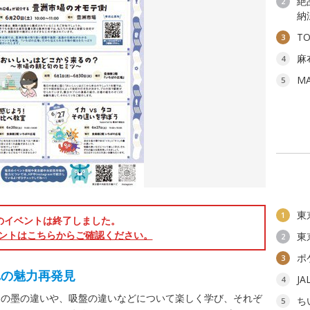
絶
2
納
T
3
麻
4
M
5
東
1
のイベントは終了しました。
ントはこちらからご確認ください。
東
2
ポ
3
れの魅力再発見
J
4
」の墨の違いや、吸盤の違いなどについて楽しく学び、それぞ
ち
5