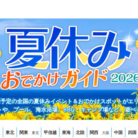
開催予定の全国の夏休みイベント＆おでかけスポットがエ
トや、プール、海水浴場、BBQ・キャンプ場など、遊べ
道
東北
関東
甲信越
東海
北陸
関西
中国
四国
東京
大阪