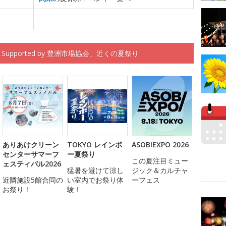
upported by 豊洲市場協会」近くの夏祭り
ありあけクリーン
TOKYO レインボ
ASOBIEXPO 2026
センターサマーフ
ー夏祭り
この夏注目ミュー
ェスティバル2026
猛暑を避けて涼し
ジック＆カルチャ
近隣施設5館合同の
い室内でお祭り体
ーフェス
お祭り！
験！