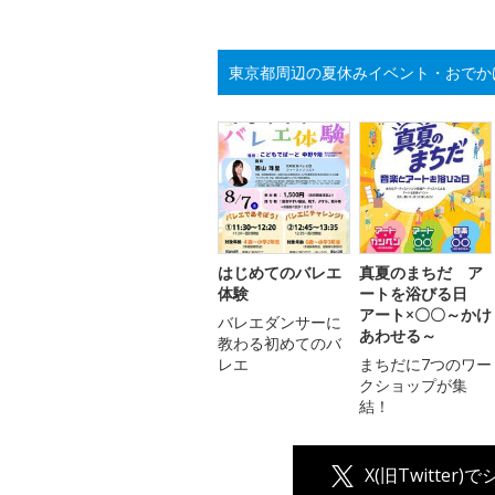
東京都周辺の夏休みイベント・おでか
はじめてのバレエ
真夏のまちだ ア
体験
ートを浴びる日
アート×〇〇～かけ
バレエダンサーに
あわせる～
教わる初めてのバ
レエ
まちだに7つのワー
クショップが集
結！
X(旧Twitter)