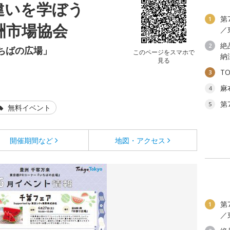
違いを学ぼう
第
1
 豊洲市場協会
／
絶
2
ちばの広場」
このページをスマホで
納
見る
T
3
麻
4
第
5
無料イベント
開催期間など
地図・アクセス
第
1
／