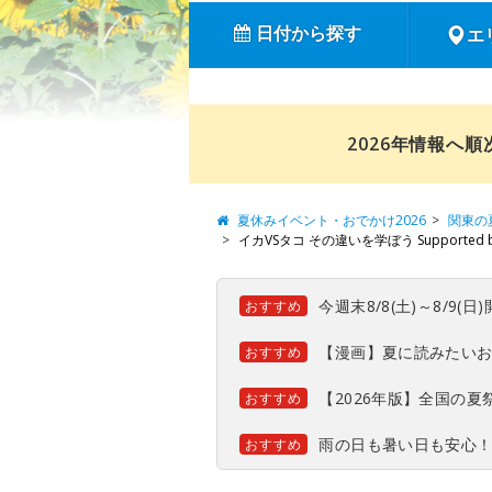
日付から探す
エ
2026年情報へ
夏休みイベント・おでかけ2026
関東の
イカVSタコ その違いを学ぼう Supported
今週末8/8(土)～8/9
おすすめ
【漫画】夏に読みたい
おすすめ
【2026年版】全国の
おすすめ
雨の日も暑い日も安心
おすすめ