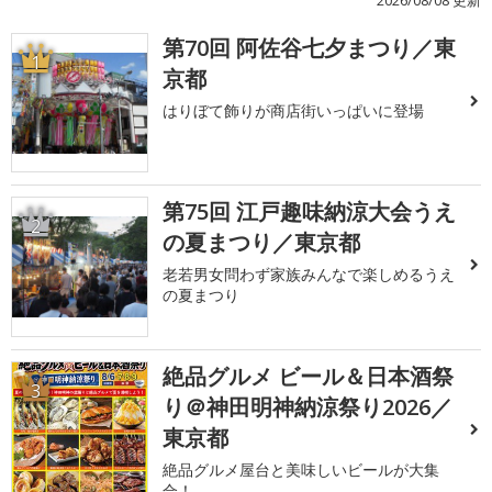
2026/08/08 更新
第70回 阿佐谷七夕まつり／東
1
京都
はりぼて飾りが商店街いっぱいに登場
第75回 江戸趣味納涼大会うえ
2
の夏まつり／東京都
老若男女問わず家族みんなで楽しめるうえ
の夏まつり
絶品グルメ ビール＆日本酒祭
3
り＠神田明神納涼祭り2026／
東京都
絶品グルメ屋台と美味しいビールが大集
合！