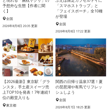
と現れる「腕枕ヤクザ」の
ぷえぼ限定カプセルトイに
予想外な生態【作者に聞
「スマホストラップ」と
く】
「フェイスポーチ」全10種
が登場
全国
全国
2026年8月8日 20:35
更新
2026年8月8日 17:22
更新
【2026最新】東京駅「グラ
関西の日帰り温泉37選！夏
ンスタ」手土産スイーツ売
の琵琶湖や有馬でリフレッ
上TOP10を発表！7年連続1
シュしよう
位の殿堂入りも
全国
東京都
2026年8月7日 18:25
更新