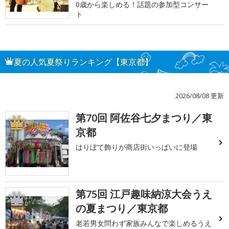
0歳から楽しめる！話題の参加型コンサー
ト
夏の人気夏祭りランキング【東京都】
2026/08/08 更新
第70回 阿佐谷七夕まつり／東
1
京都
はりぼて飾りが商店街いっぱいに登場
第75回 江戸趣味納涼大会うえ
2
の夏まつり／東京都
老若男女問わず家族みんなで楽しめるうえ