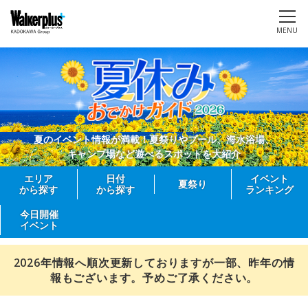
MENU
夏のイベント情報が満載！夏祭りやプール、海水浴場、
キャンプ場など遊べるスポットを大紹介
エリア
日付
イベント
夏祭り
から探す
から探す
ランキング
今日開催
イベント
2026年情報へ順次更新しておりますが一部、昨年の情
報もございます。予めご了承ください。