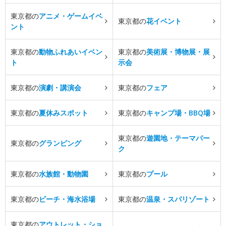
東京都の
アニメ・ゲームイベ
東京都の
花イベント
ント
東京都の
動物ふれあいイベン
東京都の
美術展・博物展・展
ト
示会
東京都の
演劇・講演会
東京都の
フェア
東京都の
夏休みスポット
東京都の
キャンプ場・BBQ場
東京都の
遊園地・テーマパー
東京都の
グランピング
ク
東京都の
水族館・動物園
東京都の
プール
東京都の
ビーチ・海水浴場
東京都の
温泉・スパリゾート
東京都の
アウトレット・ショ