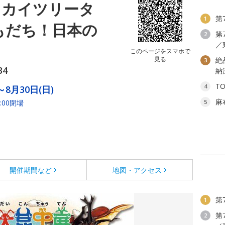
京スカイツリータ
第
1
ともだち！日本の
第
2
／
このページをスマホで
見る
絶
3
34
納
T
4
～8月30日(日)
麻
:00閉場
5
開催期間など
地図・アクセス
第
1
第
2