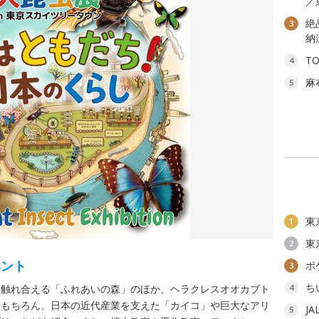
／
絶
3
納
T
4
麻
5
東
1
東
2
ベント
ポ
3
ち
接触れ合える「ふれあいの森」のほか、ヘラクレスオオカブト
4
はもちろん、日本の近代産業を支えた「カイコ」や巨大なアリ
J
5