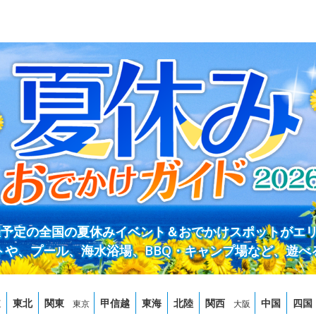
開催予定の全国の夏休みイベント＆おでかけスポットがエ
トや、プール、海水浴場、BBQ・キャンプ場など、遊べ
道
東北
関東
甲信越
東海
北陸
関西
中国
四国
東京
大阪