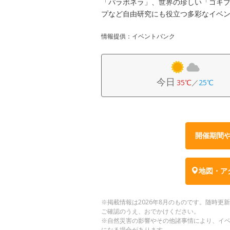
「パラポネラ」、世界の珍しい「ゴキ
プなど自由研究にも役立つ多彩なイベ
情報提供：イベントバンク
今日
35℃
／
25℃
開催期間
地図・ア
※掲載情報は2026年8月のものです。随時
ご確認のうえ、おでかけください。
※自然災害の影響やその他諸事情により、イ
になる場合があります。