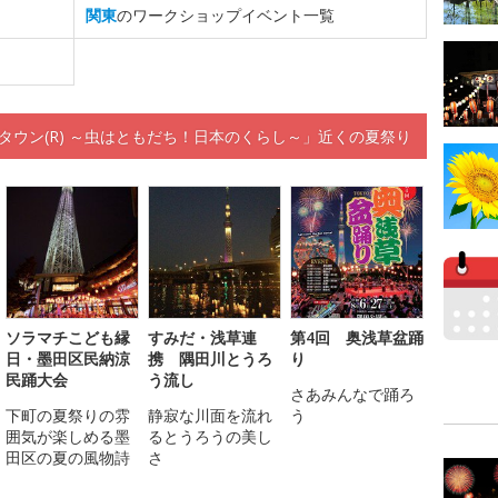
関東
のワークショップイベント一覧
ータウン(R) ～虫はともだち！日本のくらし～」近くの夏祭り
ソラマチこども縁
すみだ・浅草連
第4回 奥浅草盆踊
日・墨田区民納涼
携 隅田川とうろ
り
民踊大会
う流し
さあみんなで踊ろ
下町の夏祭りの雰
静寂な川面を流れ
う
囲気が楽しめる墨
るとうろうの美し
田区の夏の風物詩
さ