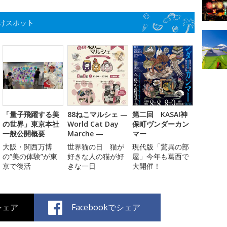
けスポット
「量子飛躍する美
88ねこマルシェ —
第二回 KASAI神
の世界」東京本社
World Cat Day
保町ヴンダーカン
一般公開概要
Marche —
マー
大阪・関西万博
世界猫の日 猫が
現代版「驚異の部
の“美の体験”が東
好きな人の猫が好
屋」今年も葛西で
京で復活
きな一日
大開催！
でシェア
Facebookでシェア