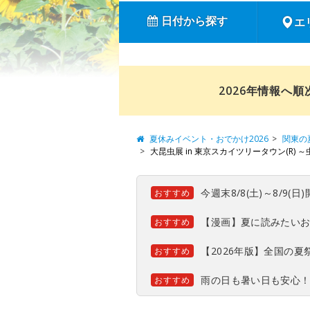
日付から探す
エ
2026年情報へ
夏休みイベント・おでかけ2026
関東の
大昆虫展 in 東京スカイツリータウン(R)
今週末8/8(土)～8/9
おすすめ
【漫画】夏に読みたい
おすすめ
【2026年版】全国の
おすすめ
雨の日も暑い日も安心
おすすめ