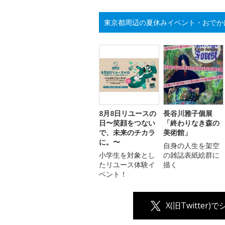
東京都周辺の夏休みイベント・おでか
8月8日リユースの
長谷川雅子個展
日〜笑顔をつない
「終わりなき森の
で、未来のチカラ
美術館」
に。〜
自身の人生を架空
小学生を対象とし
の雑誌表紙絵群に
たリユース体験イ
描く
ベント！
X(旧Twitter)