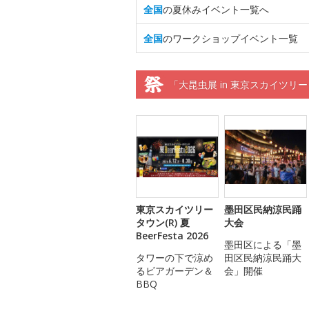
全国
の夏休みイベント一覧へ
全国
のワークショップイベント一覧
「大昆虫展 in 東京スカイツリ
東京スカイツリー
墨田区民納涼民踊
タウン(R) 夏
大会
BeerFesta 2026
墨田区による「墨
タワーの下で涼め
田区民納涼民踊大
るビアガーデン＆
会」開催
BBQ