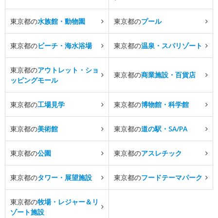
東京都の
水族館・動物園
東京都の
プール
東京都の
ビーチ・海水浴場
東京都の
温泉・スパリゾート
東京都の
アウトレット・ショ
東京都の
商業施設・百貨店
ッピングモール
東京都の
工場見学
東京都の
博物館・科学館
東京都の
美術館
東京都の
道の駅・SA/PA
東京都の
公園
東京都の
アスレチック
東京都の
タワー・展望施設
東京都の
フードテーマパーク
東京都の
牧場・レジャー＆リ
ゾート施設