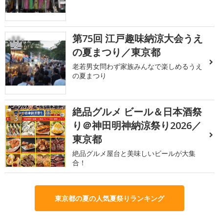
第75回 江戸趣味納涼大会うえ
2
の夏まつり／東京都
老若男女問わず家族みんなで楽しめるうえ
の夏まつり
絶品グルメ ビール＆日本酒祭
3
り＠神田明神納涼祭り2026／
東京都
絶品グルメ屋台と美味しいビールが大集
合！
東京都の夏の人気夏祭りランキング