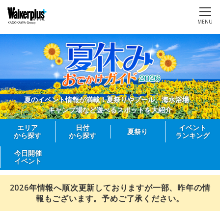
MENU
夏のイベント情報が満載！夏祭りやプール、海水浴場、
キャンプ場など遊べるスポットを大紹介
エリア
日付
イベント
夏祭り
から探す
から探す
ランキング
今日開催
イベント
2026年情報へ順次更新しておりますが一部、昨年の情
報もございます。予めご了承ください。