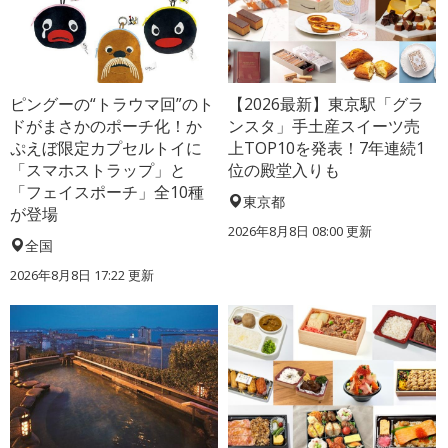
ピングーの“トラウマ回”のト
【2026最新】東京駅「グラ
ドがまさかのポーチ化！か
ンスタ」手土産スイーツ売
ぷえぼ限定カプセルトイに
上TOP10を発表！7年連続1
「スマホストラップ」と
位の殿堂入りも
「フェイスポーチ」全10種
東京都
が登場
2026年8月8日 08:00
更新
全国
2026年8月8日 17:22
更新