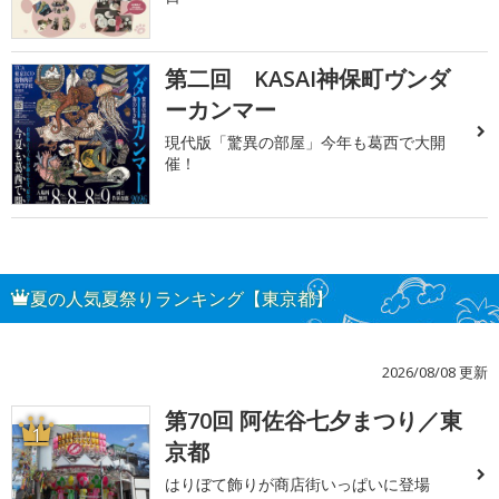
第二回 KASAI神保町ヴンダ
ーカンマー
現代版「驚異の部屋」今年も葛西で大開
催！
夏の人気夏祭りランキング【東京都】
2026/08/08 更新
第70回 阿佐谷七夕まつり／東
1
京都
はりぼて飾りが商店街いっぱいに登場