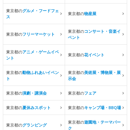
東京都の
グルメ・フードフェ
東京都の
物産展
ス
東京都の
コンサート・音楽イ
東京都の
フリーマーケット
ベント
東京都の
アニメ・ゲームイベ
東京都の
花イベント
ント
東京都の
動物ふれあいイベン
東京都の
美術展・博物展・展
ト
示会
東京都の
演劇・講演会
東京都の
フェア
東京都の
夏休みスポット
東京都の
キャンプ場・BBQ場
東京都の
遊園地・テーマパー
東京都の
グランピング
ク