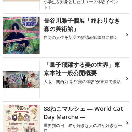
小学生を対象としたリユース体験イベン
ト！
長谷川雅子個展「終わりなき
森の美術館」
自身の人生を架空の雑誌表紙絵群に描く
「量子飛躍する美の世界」東
京本社一般公開概要
大阪・関西万博の“美の体験”が東京で復活
88ねこマルシェ — World Cat
Day Marche —
世界猫の日 猫が好きな人の猫が好きな一
日