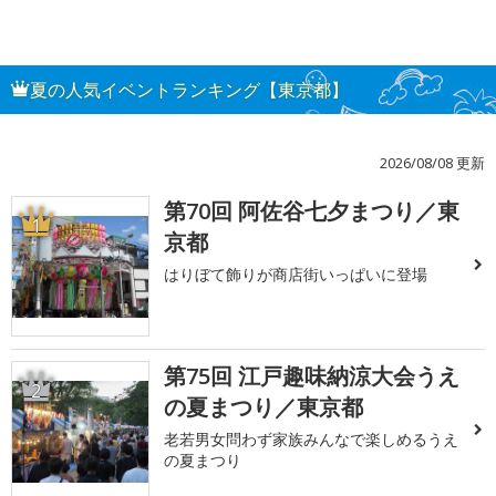
夏の人気イベントランキング【東京都】
2026/08/08 更新
第70回 阿佐谷七夕まつり／東
1
京都
はりぼて飾りが商店街いっぱいに登場
第75回 江戸趣味納涼大会うえ
2
の夏まつり／東京都
老若男女問わず家族みんなで楽しめるうえ
の夏まつり