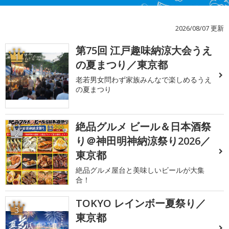
2026/08/07 更新
第75回 江戸趣味納涼大会うえ
1
の夏まつり／東京都
老若男女問わず家族みんなで楽しめるうえ
の夏まつり
絶品グルメ ビール＆日本酒祭
2
り＠神田明神納涼祭り2026／
東京都
絶品グルメ屋台と美味しいビールが大集
合！
TOKYO レインボー夏祭り／
3
東京都