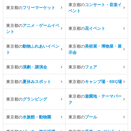
東京都の
コンサート・音楽イ
東京都の
フリーマーケット
ベント
東京都の
アニメ・ゲームイベ
東京都の
花イベント
ント
東京都の
動物ふれあいイベン
東京都の
美術展・博物展・展
ト
示会
東京都の
演劇・講演会
東京都の
フェア
東京都の
夏休みスポット
東京都の
キャンプ場・BBQ場
東京都の
遊園地・テーマパー
東京都の
グランピング
ク
東京都の
水族館・動物園
東京都の
プール