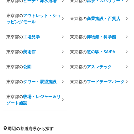
東京都の
ビーチ・海水浴場
東京都の
温泉・スパリゾート
東京都の
アウトレット・ショ
東京都の
商業施設・百貨店
ッピングモール
東京都の
工場見学
東京都の
博物館・科学館
東京都の
美術館
東京都の
道の駅・SA/PA
東京都の
公園
東京都の
アスレチック
東京都の
タワー・展望施設
東京都の
フードテーマパーク
東京都の
牧場・レジャー＆リ
ゾート施設
周辺の都道府県から探す