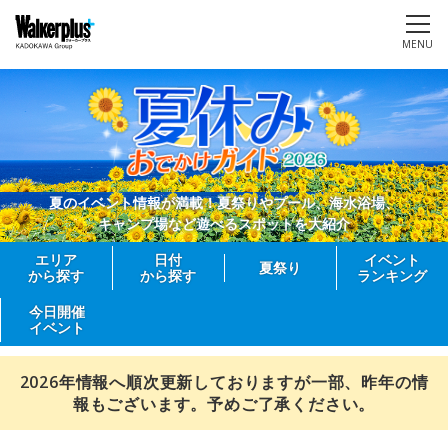
MENU
夏のイベント情報が満載！夏祭りやプール、海水浴場、
キャンプ場など遊べるスポットを大紹介
エリア
日付
イベント
夏祭り
から探す
から探す
ランキング
今日開催
イベント
2026年情報へ順次更新しておりますが一部、昨年の情
報もございます。予めご了承ください。