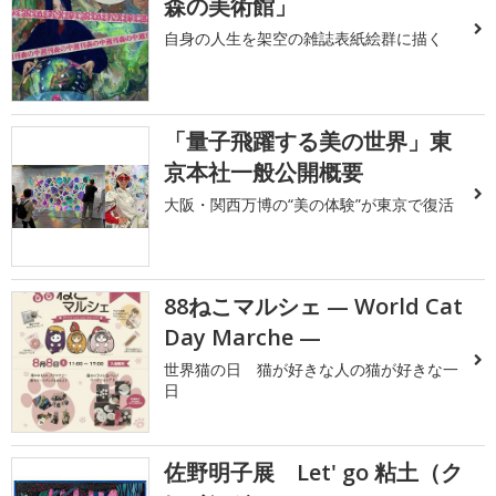
森の美術館」
自身の人生を架空の雑誌表紙絵群に描く
「量子飛躍する美の世界」東
京本社一般公開概要
大阪・関西万博の“美の体験”が東京で復活
88ねこマルシェ — World Cat
Day Marche —
世界猫の日 猫が好きな人の猫が好きな一
日
佐野明子展 Let' go 粘土（ク