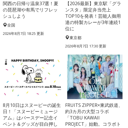
関西の日帰り温泉37選！夏
【2026最新】東京駅「グラ
の琵琶湖や有馬でリフレッ
ンスタ」限定弁当売上
シュしよう
TOP10を発表！芸能人御用
達の特製カレーが3年連続1
全国
位に
2026年8月7日 18:25
更新
東京都
2026年8月7日 17:30
更新
8月10日はスヌーピーの誕生
FRUITS ZIPPER×東武鉄道、
日！「スヌーピーミュージ
約3カ月の大型コラボ
アム」はバースデー記念イ
「TOBU KAWAII
ベント＆グッズが目白押し
PROJECT」始動。コラボト