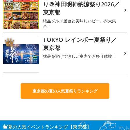
2
り＠神田明神納涼祭り2026／
東京都
絶品グルメ屋台と美味しいビールが大集
合！
TOKYO レインボー夏祭り／
3
東京都
猛暑を避けて涼しい室内でお祭り体験！
東京都の夏の人気夏祭りランキング
夏の人気イベントランキング【東京都】