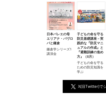
日本バレエの母
子どもの命を守る
エリアナ・パヴロ
防災基礎講座－実
バと鎌倉
践的な『防災マニ
ュアルの作成』と
鎌倉学シリーズ1
『避難訓練の進め
講演会
方』（8月）
子どもの命を守る
ための防災知識を
学ぶ
X(旧Twitter)