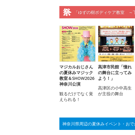
「ゆずの樹ボディケア教室 ～
マジカルおじさん
高津市民館「憧れ
の夏休みマジック
の舞台に立ってみ
教室＆SHOW2026
よう！」
神奈川公演
高津区の小中高生
観るだけでなく覚
が主役の舞台
えられる！
神奈川県周辺の夏休みイベント・おで