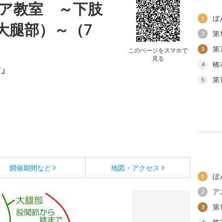
ア教室 ～下肢
ぼ
1
大腿部）～（7
第
2
第
3
このページをスマホで
見る
橋
4
樹」
第
5
開催期間など
地図・アクセス
ぼ
1
ア
2
第
3