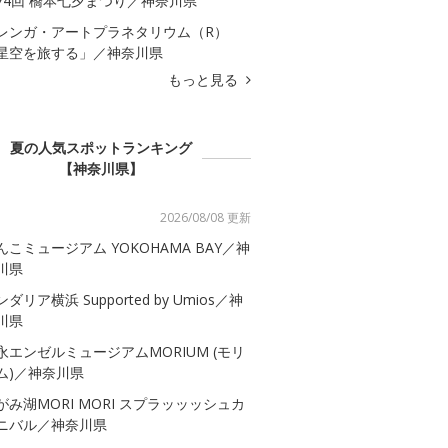
74回 橋本七夕まつり／神奈川県
レンガ・アートプラネタリウム（R）
星空を旅する」／神奈川県
もっと見る
夏の人気スポットランキング
【神奈川県】
2026/08/08 更新
んこミュージアム YOKOHAMA BAY／神
川県
ダリア横浜 Supported by Umios／神
川県
永エンゼルミュージアムMORIUM (モリ
ム)／神奈川県
がみ湖MORI MORI スプラッッッシュカ
ニバル／神奈川県