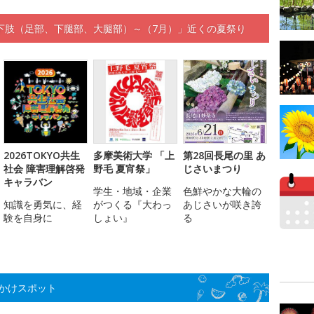
下肢（足部、下腿部、大腿部）～（7月）」近くの夏祭り
2026TOKYO共生
多摩美術大学 「上
第28回長尾の里 あ
社会 障害理解啓発
野毛 夏宵祭」
じさいまつり
キャラバン
学生・地域・企業
色鮮やかな大輪の
知識を勇気に、経
がつくる『大わっ
あじさいが咲き誇
験を自身に
しょい』
る
かけスポット