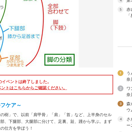
第
4
赤
5
「
う
1
奈
のイベントは終了しました。
ベントはこちらからご確認ください。
ワン
2
奈
森
ルフケア～
3
ウ
ずの樹」で、以前「肩甲骨」「肩」「首」など、上半身のセル
さ
4
足部、下腿部、大腿部に分けて、足裏、趾、踵から学ぶ。まず
ー
アの仕方を学ぼう！