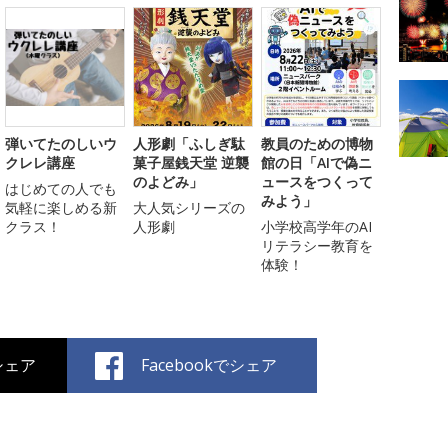
弾いてたのしいウ
人形劇「ふしぎ駄
教員のための博物
クレレ講座
菓子屋銭天堂 逆襲
館の日「AIで偽ニ
のよどみ」
ュースをつくって
はじめての人でも
みよう」
気軽に楽しめる新
大人気シリーズの
クラス！
人形劇
小学校高学年のAI
リテラシー教育を
体験！
でシェア
Facebookでシェア