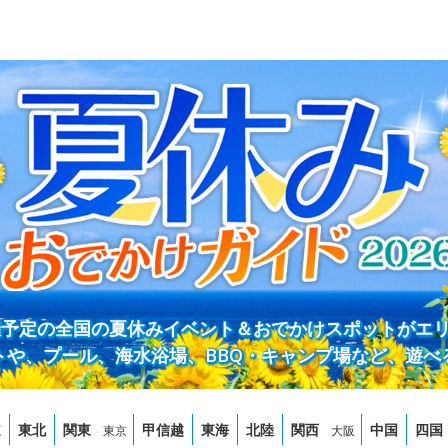
開催予定の全国の夏休みイベント＆おでかけスポットがエ
トや、プール、海水浴場、BBQ・キャンプ場など、遊べ
道
東北
関東
甲信越
東海
北陸
関西
中国
四国
東京
大阪