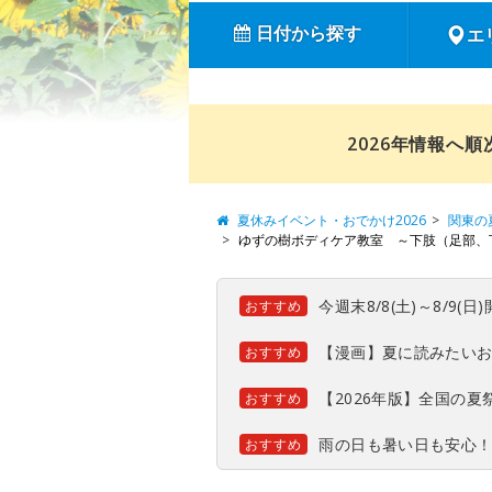
日付から探す
エ
2026年情報へ
夏休みイベント・おでかけ2026
関東の
ゆずの樹ボディケア教室 ～下肢（足部、
今週末8/8(土)～8/9
おすすめ
【漫画】夏に読みたい
おすすめ
【2026年版】全国の
おすすめ
雨の日も暑い日も安心
おすすめ