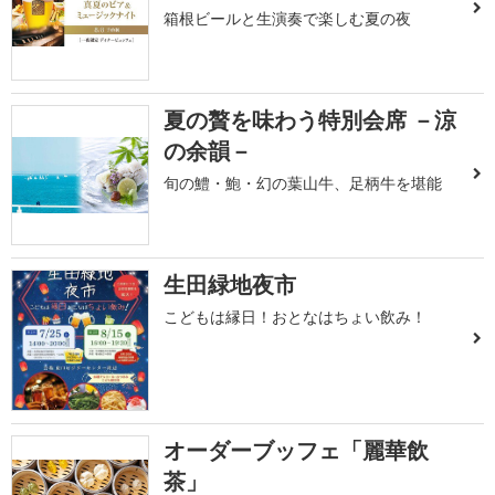
箱根ビールと生演奏で楽しむ夏の夜
夏の贅を味わう特別会席 －涼
の余韻－
旬の鱧・鮑・幻の葉山牛、足柄牛を堪能
生田緑地夜市
こどもは縁日！おとなはちょい飲み！
オーダーブッフェ「麗華飲
茶」