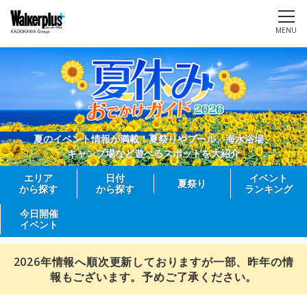
MENU
夏のイベント情報が満載！夏祭りやプール、海水浴場、
キャンプ場など遊べるスポットを大紹介
エリア
日付
イベント
夏祭り
から探す
から探す
ランキング
今日開催
イベント
2026年情報へ順次更新しておりますが一部、昨年の情
報もございます。予めご了承ください。