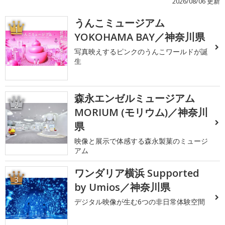
2026/08/06 更新
うんこミュージアム
1
YOKOHAMA BAY／神奈川県
写真映えするピンクのうんこワールドが誕
生
森永エンゼルミュージアム
2
MORIUM (モリウム)／神奈川
県
映像と展示で体感する森永製菓のミュージ
アム
ワンダリア横浜 Supported
3
by Umios／神奈川県
デジタル映像が生む6つの非日常体験空間