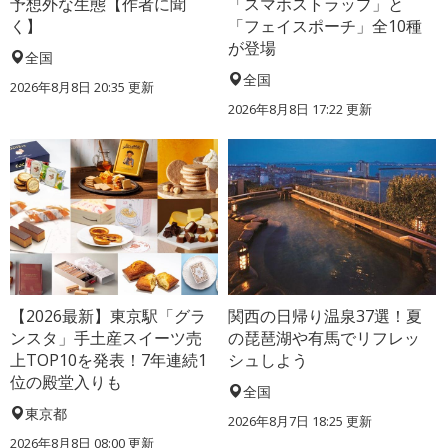
予想外な生態【作者に聞
「スマホストラップ」と
く】
「フェイスポーチ」全10種
が登場
全国
全国
2026年8月8日 20:35
更新
2026年8月8日 17:22
更新
【2026最新】東京駅「グラ
関西の日帰り温泉37選！夏
ンスタ」手土産スイーツ売
の琵琶湖や有馬でリフレッ
上TOP10を発表！7年連続1
シュしよう
位の殿堂入りも
全国
東京都
2026年8月7日 18:25
更新
2026年8月8日 08:00
更新