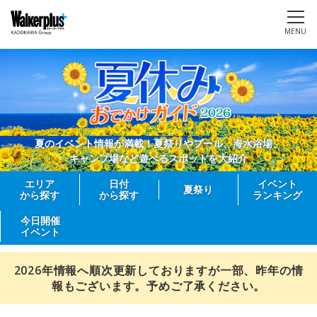
MENU
夏のイベント情報が満載！夏祭りやプール、海水浴場、
キャンプ場など遊べるスポットを大紹介
エリア
日付
イベント
夏祭り
から探す
から探す
ランキング
今日開催
イベント
2026年情報へ順次更新しておりますが一部、昨年の情
報もございます。予めご了承ください。