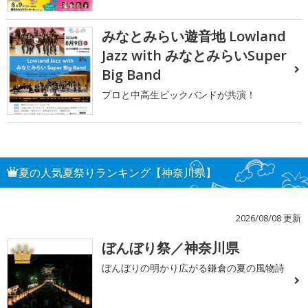
みなとみらい遊音地 Lowland
Jazz with みなとみらいSuper
Big Band
プロと中高生ビックバンドが共演！
夏の人気夏祭りランキング【神奈川県】
2026/08/08 更新
ぼんぼり祭／神奈川県
1
ぼんぼりの明かり広がる鎌倉の夏の風物詩