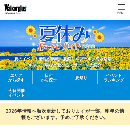
MENU
夏のイベント情報が満載！夏祭りやプール、海水浴場、
キャンプ場など遊べるスポットを大紹介
エリア
日付
イベント
夏祭り
から探す
から探す
ランキング
今日開催
イベント
2026年情報へ順次更新しておりますが一部、昨年の情
報もございます。予めご了承ください。