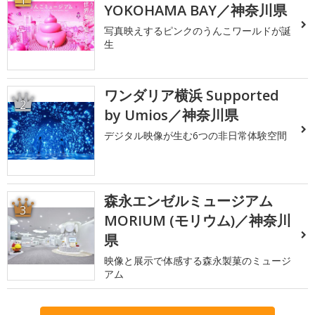
1
YOKOHAMA BAY／神奈川県
写真映えするピンクのうんこワールドが誕
生
ワンダリア横浜 Supported
2
by Umios／神奈川県
デジタル映像が生む6つの非日常体験空間
森永エンゼルミュージアム
3
MORIUM (モリウム)／神奈川
県
映像と展示で体感する森永製菓のミュージ
アム