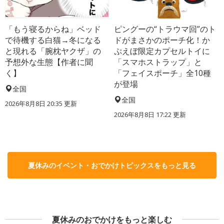
「もう寝るからね」ベッド
ピングーの“トラウマ回”のト
で待機する白猫→冬になる
ドがまさかのポーチ化！か
と現れる「腕枕ヤクザ」の
ぷえぼ限定カプセルトイに
予想外な生態【作者に聞
「スマホストラップ」と
く】
「フェイスポーチ」全10種
が登場
全国
全国
2026年8月8日 20:35
更新
2026年8月8日 17:22
更新
夏休みのイベント・おでかけトピックスをもっと見る
夏休みのおでかけをもっと楽しむ