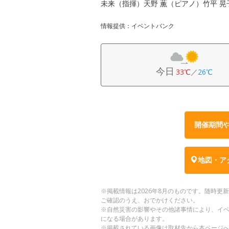
未来（指揮）天野 薫（ピアノ）竹平 
情報提供：イベントバンク
今日
33℃
／
26℃
開催期間
地図・ア
※掲載情報は2026年8月のものです。随時
ご確認のうえ、おでかけください。
※自然災害の影響やその他諸事情により、イ
になる場合があります。
※掲載されている画像は取材先から本ページ