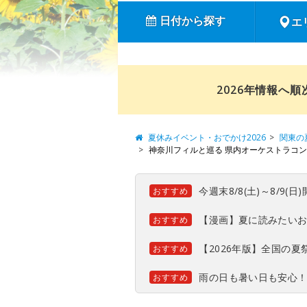
日付から探す
エ
2026年情報へ
夏休みイベント・おでかけ2026
関東の
神奈川フィルと巡る 県内オーケストラコンサ
今週末8/8(土)～8/9
おすすめ
【漫画】夏に読みたい
おすすめ
【2026年版】全国の
おすすめ
雨の日も暑い日も安心
おすすめ