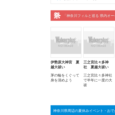
「神奈川フィルと巡る 県内オー
伊勢原大神宮 夏
三之宮比々多神
越大祓い
社 夏越大祓い
茅の輪をくぐって
三之宮比々多神社
身を清めよう
で半年に一度の大
祓
神奈川県周辺の夏休みイベント・おで