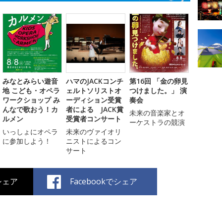
みなとみらい遊音
ハマのJACKコンチ
第16回 「金の卵見
地 こども・オペラ
ェルトソリストオ
つけました。」 演
ワークショップ み
ーディション受賞
奏会
んなで歌おう！カ
者による JACK賞
未来の音楽家とオ
ルメン
受賞者コンサート
ーケストラの競演
いっしょにオペラ
未来のヴァイオリ
に参加しよう！
ニストによるコン
サート
でシェア
Facebookでシェア