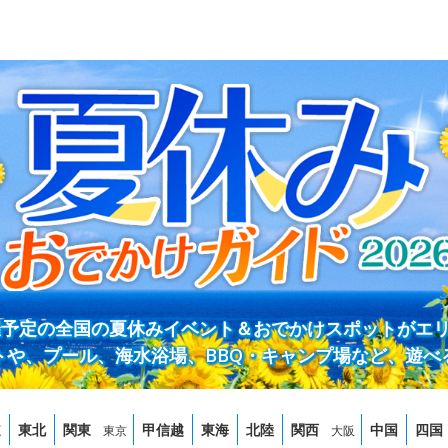
開催予定の全国の夏休みイベント＆おでかけスポットがエ
トや、プール、海水浴場、BBQ・キャンプ場など、遊べ
道
東北
関東
甲信越
東海
北陸
関西
中国
四国
東京
大阪