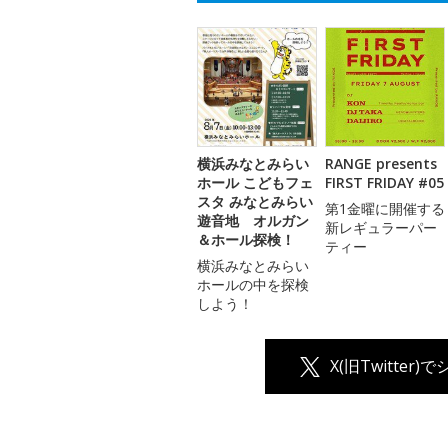
横浜みなとみらい
RANGE presents
ホール こどもフェ
FIRST FRIDAY #05
スタ みなとみらい
第1金曜に開催する
遊音地 オルガン
新レギュラーパー
＆ホール探検！
ティー
横浜みなとみらい
ホールの中を探検
しよう！
X(旧Twitter)