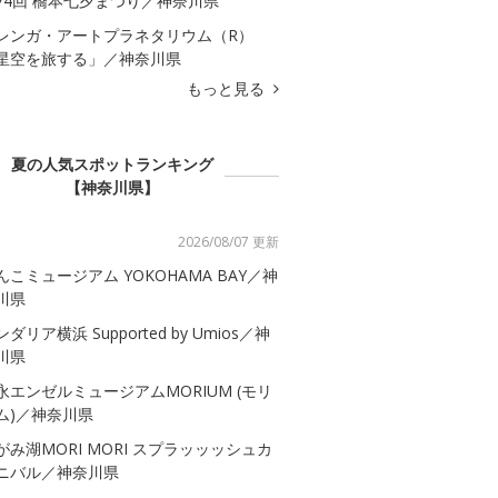
74回 橋本七夕まつり／神奈川県
レンガ・アートプラネタリウム（R）
星空を旅する」／神奈川県
もっと見る
夏の人気スポットランキング
【神奈川県】
2026/08/07 更新
んこミュージアム YOKOHAMA BAY／神
川県
ダリア横浜 Supported by Umios／神
川県
永エンゼルミュージアムMORIUM (モリ
ム)／神奈川県
がみ湖MORI MORI スプラッッッシュカ
ニバル／神奈川県