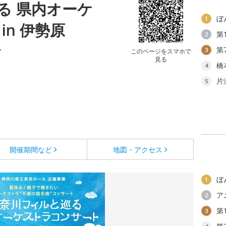
る 県内オーケ
ぼ
1
in 伊勢原
第
2
ル
第
3
このページをスマホで
見る
橋
4
片
5
開催期間など
地図・アクセス
ぼ
1
ア
2
第
3