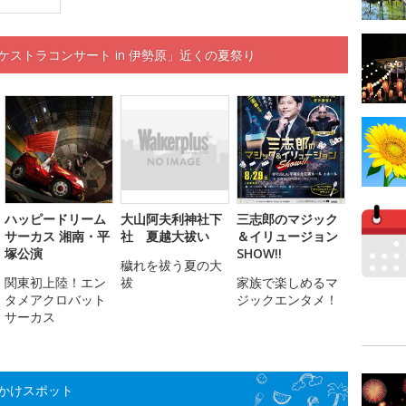
ケストラコンサート in 伊勢原」近くの夏祭り
ハッピードリーム
大山阿夫利神社下
三志郎のマジック
サーカス 湘南・平
社 夏越大祓い
＆イリュージョン
塚公演
SHOW!!
穢れを祓う夏の大
関東初上陸！エン
祓
家族で楽しめるマ
タメアクロバット
ジックエンタメ！
サーカス
かけスポット