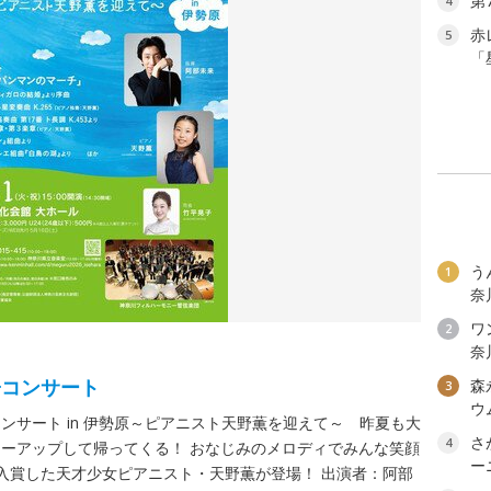
第
4
赤
5
「
う
1
奈
ワン
2
奈
子コンサート
森
3
ウ
ンサート in 伊勢原～ピアニスト天野薫を迎えて～ 昨夏も大
さ
4
ーアップして帰ってくる！ おなじみのメロディでみんな笑顔
ー
入賞した天才少女ピアニスト・天野薫が登場！ 出演者：阿部