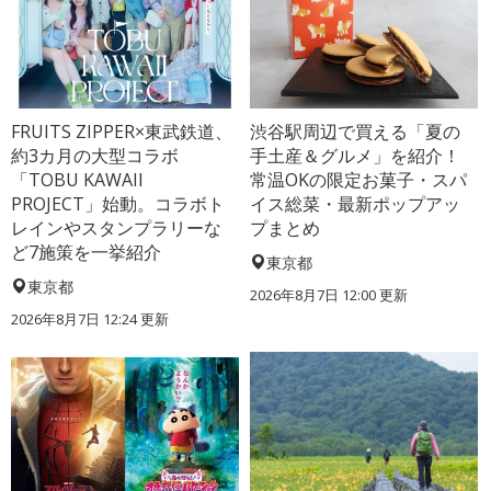
FRUITS ZIPPER×東武鉄道、
渋谷駅周辺で買える「夏の
約3カ月の大型コラボ
手土産＆グルメ」を紹介！
「TOBU KAWAII
常温OKの限定お菓子・スパ
PROJECT」始動。コラボト
イス総菜・最新ポップアッ
レインやスタンプラリーな
プまとめ
ど7施策を一挙紹介
東京都
東京都
2026年8月7日 12:00
更新
2026年8月7日 12:24
更新