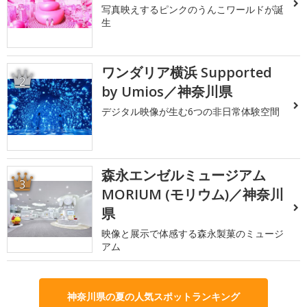
写真映えするピンクのうんこワールドが誕
生
ワンダリア横浜 Supported
2
by Umios／神奈川県
デジタル映像が生む6つの非日常体験空間
森永エンゼルミュージアム
3
MORIUM (モリウム)／神奈川
県
映像と展示で体感する森永製菓のミュージ
アム
神奈川県の夏の人気スポットランキング