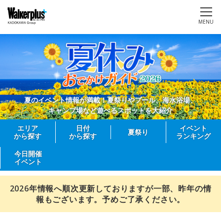
MENU
夏のイベント情報が満載！夏祭りやプール、海水浴場、
キャンプ場など遊べるスポットを大紹介
エリア
日付
イベント
夏祭り
から探す
から探す
ランキング
今日開催
イベント
2026年情報へ順次更新しておりますが一部、昨年の情
報もございます。予めご了承ください。