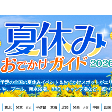
開催予定の全国の夏休みイベント＆おでかけスポットがエ
トや、プール、海水浴場、BBQ・キャンプ場など、遊べ
道
東北
関東
甲信越
東海
北陸
関西
中国
四国
東京
大阪