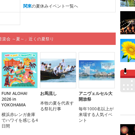
関東
の夏休みイベント一覧へ
音楽会 ～夏～」近くの夏祭り
FUN! ALOHA!
お馬流し
アニヴェルセル大
2026 in
開放祭
本牧の夏を代表す
YOKOHAMA
る祭礼行事
毎年1000名以上が
横浜赤レンガ倉庫
来場する人気イベ
でハワイを感じる4
ント
日間