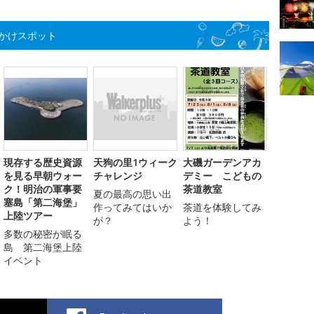
かけスポット
現存する歴史資源
天狗の里1ウィーク
大磯ガーデンアカ
を見る早朝ウォー
チャレンジ
デミー こどもの
ク！明治の軍事要
茶道教室
夏の最高の思い出
塞島「第二海堡」
作ってみてはいか
茶道を体験してみ
上陸ツアー
が？
よう！
多数の秘密が眠る
島 第二海堡上陸
イベント