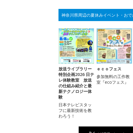
神奈川県周辺の夏休みイベント・おで
放送ライブラリー
ｅｃｏフェス
特別企画2026 日テ
参加無料の工作教
レ体験教室 放送
室『ecoフェス』
の仕組み紹介と最
新テクノロジー体
験
日本テレビスタッ
フに最新技術を教
わろう！