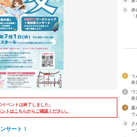
第
4
赤
5
「
う
1
奈
ワン
2
奈
のイベントは終了しました。
森
3
ベントはこちらからご確認ください。
ウ
さ
4
コンサート！
ー