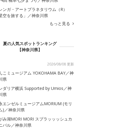
74回 橋本七夕まつり／神奈川県
レンガ・アートプラネタリウム（R）
星空を旅する」／神奈川県
もっと見る
夏の人気スポットランキング
【神奈川県】
2026/08/08 更新
んこミュージアム YOKOHAMA BAY／神
川県
ダリア横浜 Supported by Umios／神
川県
永エンゼルミュージアムMORIUM (モリ
ム)／神奈川県
がみ湖MORI MORI スプラッッッシュカ
ニバル／神奈川県