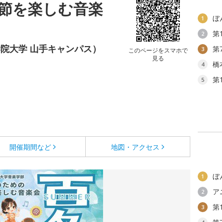
節を楽しむ音楽
ぼ
1
第
2
院大学 山手キャンパス）
第
3
このページをスマホで
見る
橋
4
第
5
開催期間など
地図・アクセス
ぼ
1
ア
2
第
3