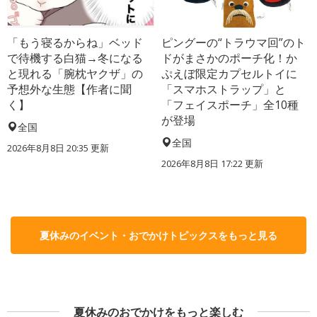
「もう寝るからね」ベッド
ピングーの“トラウマ回”のト
で待機する白猫→冬になる
ドがまさかのポーチ化！か
と現れる「腕枕ヤクザ」の
ぷえぼ限定カプセルトイに
予想外な生態【作者に聞
「スマホストラップ」と
く】
「フェイスポーチ」全10種
が登場
全国
全国
2026年8月8日 20:35
更新
2026年8月8日 17:22
更新
夏休みのイベント・おでかけトピックスをもっと見る
夏休みのおでかけをもっと楽しむ