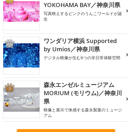
1
YOKOHAMA BAY／神奈川県
写真映えするピンクのうんこワールドが誕
生
ワンダリア横浜 Supported
2
by Umios／神奈川県
デジタル映像が生む6つの非日常体験空間
森永エンゼルミュージアム
3
MORIUM (モリウム)／神奈川
県
映像と展示で体感する森永製菓のミュージ
アム