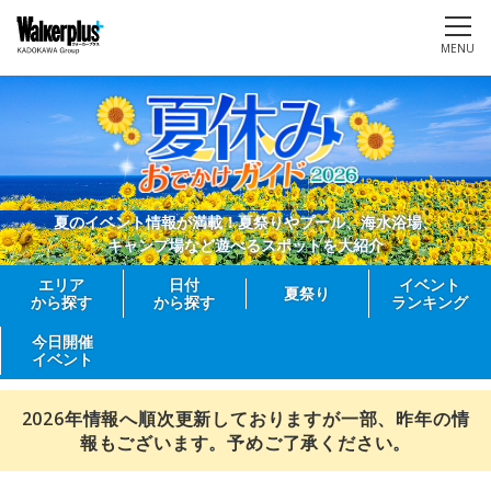
MENU
夏のイベント情報が満載！夏祭りやプール、海水浴場、
キャンプ場など遊べるスポットを大紹介
エリア
日付
イベント
夏祭り
から探す
から探す
ランキング
今日開催
イベント
2026年情報へ順次更新しておりますが一部、昨年の情
報もございます。予めご了承ください。