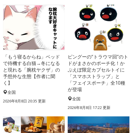
「もう寝るからね」ベッド
ピングーの“トラウマ回”のト
で待機する白猫→冬になる
ドがまさかのポーチ化！か
と現れる「腕枕ヤクザ」の
ぷえぼ限定カプセルトイに
予想外な生態【作者に聞
「スマホストラップ」と
く】
「フェイスポーチ」全10種
が登場
全国
全国
2026年8月8日 20:35
更新
2026年8月8日 17:22
更新