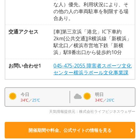
な人）優先。利用状況により、そ
の他の人の車両駐車を制限する場
合あり。
交通アクセス
[車]第三京浜「港北」IC下車約
2km[公共交通]JR横浜線「新横浜」
駅北口／横浜市営地下鉄「新横
浜」駅8番出口から徒歩約10分
お問い合わせ1
045-475-2055 障害者スポーツ文化
センター横浜ラポール文化事業課
今日
明日
34℃
／
25℃
34℃
／
26℃
天気情報提供元：株式会社ライフビジネスウェザー
開催期間や料金、公式サイトの
情報を見る