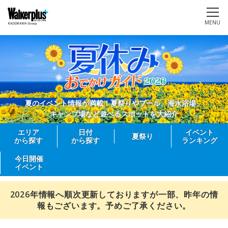
MENU
夏のイベント情報が満載！夏祭りやプール、海水浴場、
キャンプ場など遊べるスポットを大紹介
エリア
日付
イベント
夏祭り
から探す
から探す
ランキング
今日開催
イベント
2026年情報へ順次更新しておりますが一部、昨年の情
報もございます。予めご了承ください。