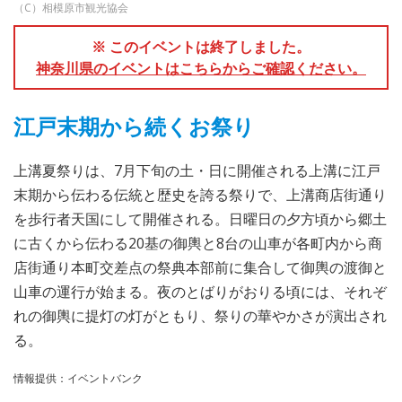
（C）相模原市観光協会
※ このイベントは終了しました。
神奈川県のイベントはこちらからご確認ください。
江戸末期から続くお祭り
上溝夏祭りは、7月下旬の土・日に開催される上溝に江戸
末期から伝わる伝統と歴史を誇る祭りで、上溝商店街通り
を歩行者天国にして開催される。日曜日の夕方頃から郷土
に古くから伝わる20基の御輿と8台の山車が各町内から商
店街通り本町交差点の祭典本部前に集合して御輿の渡御と
山車の運行が始まる。夜のとばりがおりる頃には、それぞ
れの御輿に提灯の灯がともり、祭りの華やかさが演出され
る。
情報提供：イベントバンク