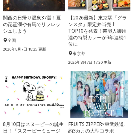
関西の日帰り温泉37選！夏
【2026最新】東京駅「グラ
の琵琶湖や有馬でリフレッ
ンスタ」限定弁当売上
シュしよう
TOP10を発表！芸能人御用
達の特製カレーが3年連続1
全国
位に
2026年8月7日 18:25
更新
東京都
2026年8月7日 17:30
更新
8月10日はスヌーピーの誕生
FRUITS ZIPPER×東武鉄道、
日！「スヌーピーミュージ
約3カ月の大型コラボ