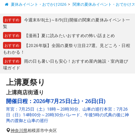
夏休みイベント・おでかけ2026
関東の夏休みイベント・おでかけ
今週末8/8(土)～8/9(日)開催の関東の夏休みイベント一
おすすめ
覧
【漫画】夏に読みたいおすすめの怖い話まとめ
おすすめ
【2026年版】全国の夏祭り注目27選。見どころ・日程
おすすめ
もわかる！
雨の日も暑い日も安心！おすすめ屋内施設・室内遊び
おすすめ
場ガイド
上溝夏祭り
上溝商店街通り
開催日程：
2026年7月25日(土)・26日(日)
宵宮：7月25日（土）18時～20時30分、山車の巡行本宮：7月26
日（日）14時00分～20時30分パレード、午後5時の式典の後に神
輿の渡御と山車の巡行
神奈川県
相模原市中央区