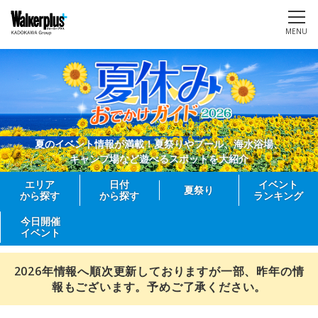
MENU
夏のイベント情報が満載！夏祭りやプール、海水浴場、
キャンプ場など遊べるスポットを大紹介
エリア
日付
イベント
夏祭り
から探す
から探す
ランキング
今日開催
イベント
2026年情報へ順次更新しておりますが一部、昨年の情
報もございます。予めご了承ください。