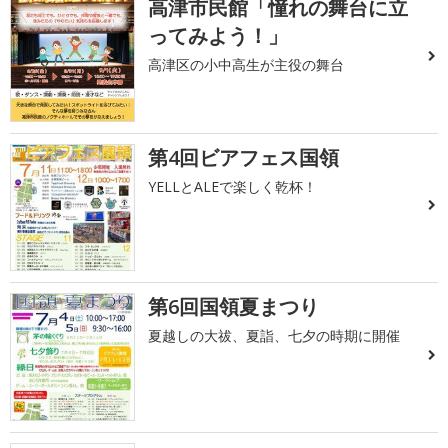
高津市民館「憧れの舞台に立
ってみよう！」
高津区の小中高生が主役の舞台
第4回ビアフェス国領
YELLとALEで楽しく乾杯！
第6回国領夏まつり
夏越しの大祓、夏詣、七夕の時期に開催