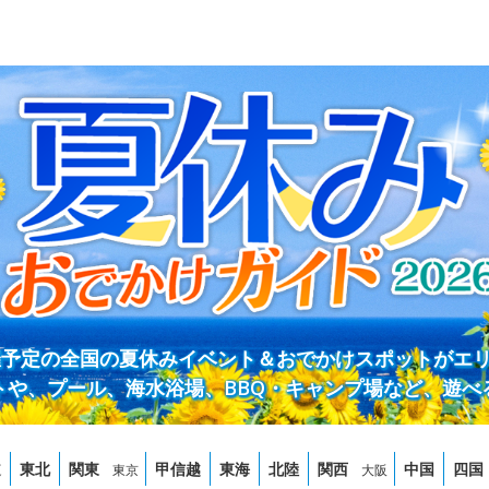
開催予定の全国の夏休みイベント＆おでかけスポットがエ
トや、プール、海水浴場、BBQ・キャンプ場など、遊べ
道
東北
関東
甲信越
東海
北陸
関西
中国
四国
東京
大阪