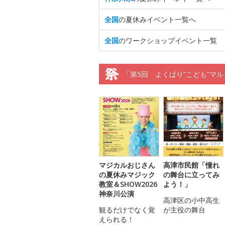
全国
の夏休みイベント一覧へ
全国
のワークショップイベント一覧
「第5回 よくばり”こども”マ
マジカルおじさん
高津市民館「憧れ
の夏休みマジック
の舞台に立ってみ
教室＆SHOW2026
よう！」
神奈川公演
高津区の小中高生
観るだけでなく覚
が主役の舞台
えられる！