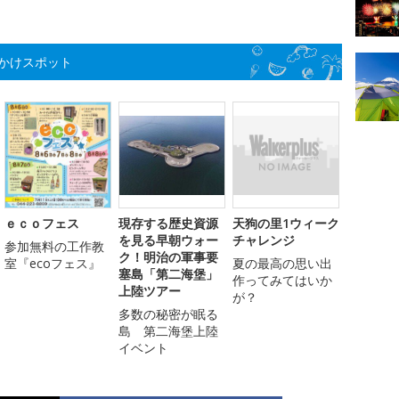
かけスポット
ｅｃｏフェス
現存する歴史資源
天狗の里1ウィーク
を見る早朝ウォー
チャレンジ
参加無料の工作教
ク！明治の軍事要
室『ecoフェス』
夏の最高の思い出
塞島「第二海堡」
作ってみてはいか
上陸ツアー
が？
多数の秘密が眠る
島 第二海堡上陸
イベント