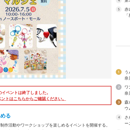
第
4
赤
5
「
う
1
奈
ワン
2
のイベントは終了しました。
奈
ベントはこちらからご確認ください。
森
3
ウ
しめる
さ
4
ー
く制作活動やワークショップを楽しめるイベントを開催する。