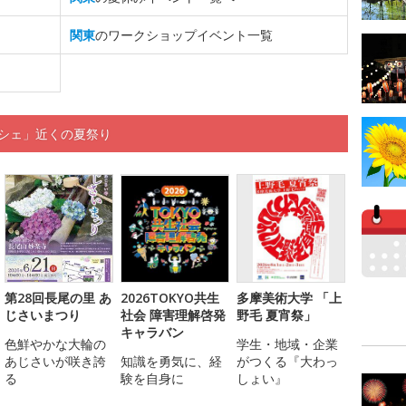
関東
のワークショップイベント一覧
ルシェ」近くの夏祭り
第28回長尾の里 あ
2026TOKYO共生
多摩美術大学 「上
じさいまつり
社会 障害理解啓発
野毛 夏宵祭」
キャラバン
色鮮やかな大輪の
学生・地域・企業
あじさいが咲き誇
知識を勇気に、経
がつくる『大わっ
る
験を自身に
しょい』