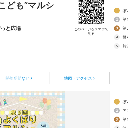
こども”マルシ
ぼ
1
第
2
ぽっと広場
第
3
このページをスマホで
見る
橋
4
片
5
開催期間など
地図・アクセス
ぼ
1
ア
2
第
3