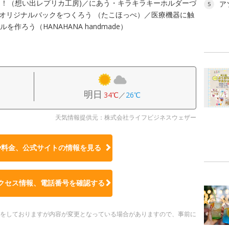
！（想い出レプリカ工房)／にあう・キラキラキーホルダーづ
ア
5
プでオリジナルバックをつくろう （たこほっぺ）／医療機器に触
作ろう（HANAHANA handmade）
明日
34℃
／
26℃
天気情報提供元：株式会社ライフビジネスウェザー
や料金、公式サイトの
情報を見る
クセス情報、電話番号を確認する
更新をしておりますが内容が変更となっている場合がありますので、事前に