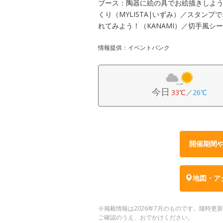
ブース：陶器に絵の具でお絵描きしよう
くり（MYLISTA|いずみ）／スタン
れてみよう！（KANAMI）／切手風シールを
情報提供：イベントバンク
今日
33℃
／
26℃
開催期間
地図・ア
※掲載情報は2026年7月のものです。随時
ご確認のうえ、おでかけください。