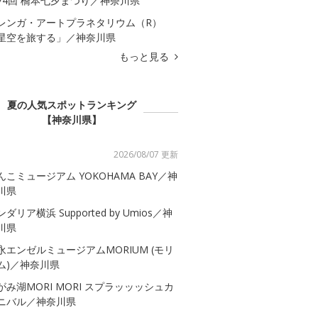
74回 橋本七夕まつり／神奈川県
レンガ・アートプラネタリウム（R）
星空を旅する」／神奈川県
もっと見る
夏の人気スポットランキング
【神奈川県】
2026/08/07 更新
んこミュージアム YOKOHAMA BAY／神
川県
ダリア横浜 Supported by Umios／神
川県
永エンゼルミュージアムMORIUM (モリ
ム)／神奈川県
がみ湖MORI MORI スプラッッッシュカ
ニバル／神奈川県