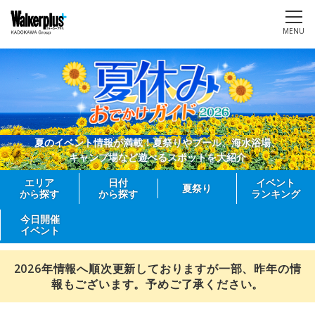
MENU
夏のイベント情報が満載！夏祭りやプール、海水浴場、
キャンプ場など遊べるスポットを大紹介
エリア
日付
イベント
夏祭り
から探す
から探す
ランキング
今日開催
イベント
2026年情報へ順次更新しておりますが一部、昨年の情
報もございます。予めご了承ください。