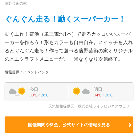
藤野芸術の家
ぐんぐん走る！動くスーパーカー！
動く工作！電池（単三電池1本）で走るカッコいいスーパ
ーカーを作ろう！形もカラーも自由自在。スイッチを入れ
るとぐんぐん走る！作って遊べる藤野芸術の家オリジナル
の木工クラフトメニューだ。 ※なくなり次第終了。
情報提供：イベントバンク
今日
明日
33℃
／
26℃
34℃
／
26℃
天気情報提供元：株式会社ライフビジネスウェザー
開催期間や料金、公式サイトの
情報を見る