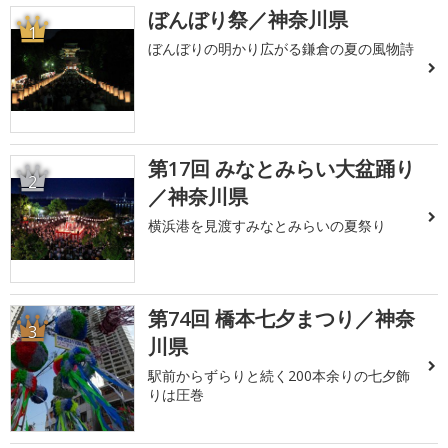
ぼんぼり祭／神奈川県
1
ぼんぼりの明かり広がる鎌倉の夏の風物詩
第17回 みなとみらい大盆踊り
2
／神奈川県
横浜港を見渡すみなとみらいの夏祭り
第74回 橋本七夕まつり／神奈
3
川県
駅前からずらりと続く200本余りの七夕飾
りは圧巻