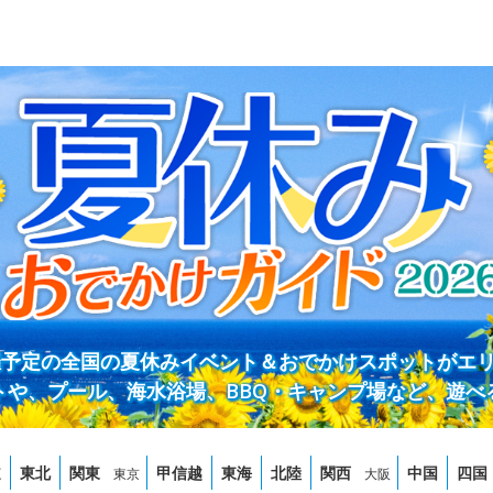
開催予定の全国の夏休みイベント＆おでかけスポットがエ
トや、プール、海水浴場、BBQ・キャンプ場など、遊べ
道
東北
関東
甲信越
東海
北陸
関西
中国
四国
東京
大阪