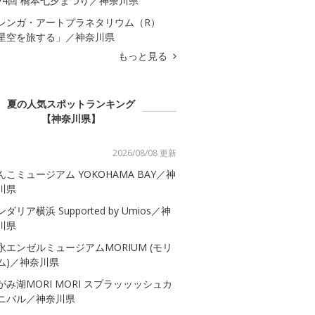
74回 橋本七夕まつり／神奈川県
レンガ・アートプラネタリウム（R）
星空を旅する」／神奈川県
もっと見る
夏の人気スポットランキング
【神奈川県】
2026/08/08 更新
んこミュージアム YOKOHAMA BAY／神
川県
ダリア横浜 Supported by Umios／神
川県
永エンゼルミュージアムMORIUM (モリ
ム)／神奈川県
がみ湖MORI MORI スプラッッッシュカ
ニバル／神奈川県