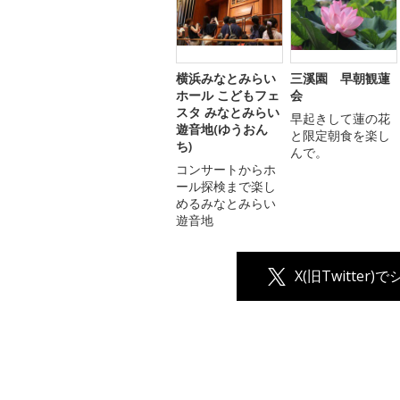
横浜みなとみらい
三溪園 早朝観蓮
ホール こどもフェ
会
スタ みなとみらい
早起きして蓮の花
遊音地(ゆうおん
と限定朝食を楽し
ち)
んで。
コンサートからホ
ール探検まで楽し
めるみなとみらい
遊音地
X(旧Twitter)