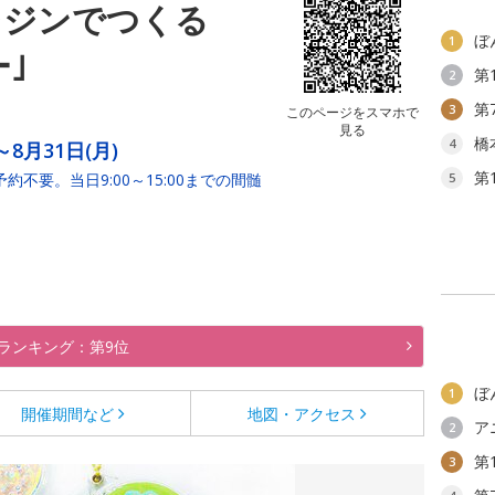
レジンでつくる
ぼ
1
｣
第
2
第
3
このページをスマホで
見る
橋
4
～8月31日(月)
第
。予約不要。当日9:00～15:00までの間髄
5
ランキング：第9位
ぼ
1
開催期間など
地図・アクセス
ア
2
第
3