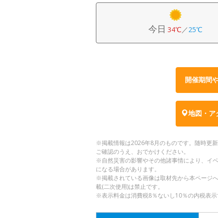
今日
34℃
／
25℃
開催期間
地図・ア
※掲載情報は2026年8月のものです。随時
ご確認のうえ、おでかけください。
※自然災害の影響やその他諸事情により、イ
になる場合があります。
※掲載されている画像は取材先から本ページ
載(二次使用)は禁止です。
※表示料金は消費税8％ないし10％の内税表示