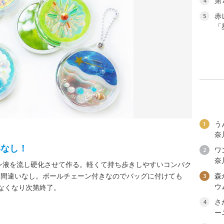
第
4
赤
5
「
う
1
奈
いなし！
ワン
2
奈
ン液を流し硬化させて作る。軽くて持ち歩きしやすいコンパク
、間違いなし。ボールチェーン付きなのでバッグに付けても
森
3
ウ
※なくなり次第終了。
さ
4
ー