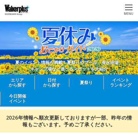
MENU
夏のイベント情報が満載！夏祭りやプール、海水浴場、
キャンプ場など遊べるスポットを大紹介
エリア
日付
イベント
夏祭り
から探す
から探す
ランキング
今日開催
イベント
2026年情報へ順次更新しておりますが一部、昨年の情
報もございます。予めご了承ください。