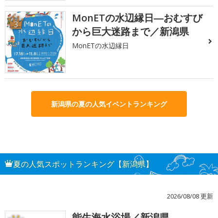
MonETの水辺縁日―おむすび
3
から巨大迷路まで／新潟県
MonETの水辺縁日
新潟県の夏の人気イベントランキング
夏の人気スポットランキング【新潟県】
2026/08/08 更新
能生海水浴場／新潟県