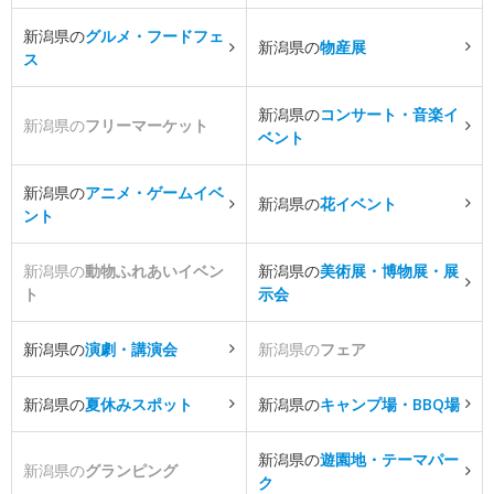
新潟県の
グルメ・フードフェ
新潟県の
物産展
ス
新潟県の
コンサート・音楽イ
新潟県の
フリーマーケット
ベント
新潟県の
アニメ・ゲームイベ
新潟県の
花イベント
ント
新潟県の
動物ふれあいイベン
新潟県の
美術展・博物展・展
ト
示会
新潟県の
演劇・講演会
新潟県の
フェア
新潟県の
夏休みスポット
新潟県の
キャンプ場・BBQ場
新潟県の
遊園地・テーマパー
新潟県の
グランピング
ク