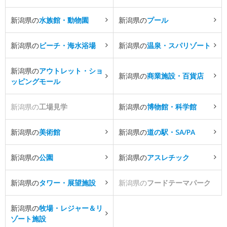
新潟県の
水族館・動物園
新潟県の
プール
新潟県の
ビーチ・海水浴場
新潟県の
温泉・スパリゾート
新潟県の
アウトレット・ショ
新潟県の
商業施設・百貨店
ッピングモール
新潟県の
工場見学
新潟県の
博物館・科学館
新潟県の
美術館
新潟県の
道の駅・SA/PA
新潟県の
公園
新潟県の
アスレチック
新潟県の
タワー・展望施設
新潟県の
フードテーマパーク
新潟県の
牧場・レジャー＆リ
ゾート施設