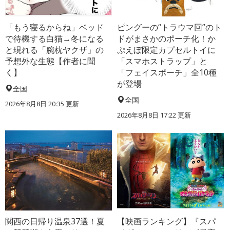
「もう寝るからね」ベッド
ピングーの“トラウマ回”のト
で待機する白猫→冬になる
ドがまさかのポーチ化！か
と現れる「腕枕ヤクザ」の
ぷえぼ限定カプセルトイに
予想外な生態【作者に聞
「スマホストラップ」と
く】
「フェイスポーチ」全10種
が登場
全国
全国
2026年8月8日 20:35
更新
2026年8月8日 17:22
更新
関西の日帰り温泉37選！夏
【映画ランキング】『スパ