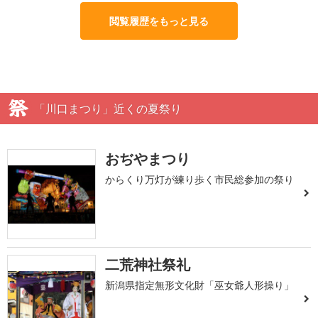
閲覧履歴をもっと見る
「川口まつり」近くの夏祭り
おぢやまつり
からくり万灯が練り歩く市民総参加の祭り
二荒神社祭礼
新潟県指定無形文化財「巫女爺人形操り」