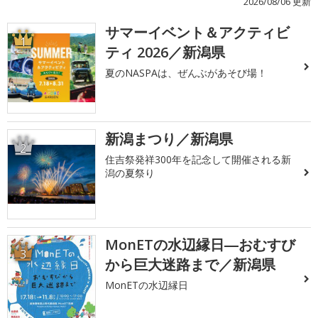
2026/08/06 更新
サマーイベント＆アクティビ
1
ティ 2026／新潟県
夏のNASPAは、ぜんぶがあそび場！
新潟まつり／新潟県
2
住吉祭発祥300年を記念して開催される新
潟の夏祭り
MonETの水辺縁日―おむすび
3
から巨大迷路まで／新潟県
MonETの水辺縁日