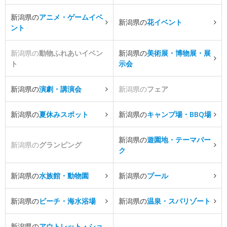
新潟県の
アニメ・ゲームイベ
新潟県の
花イベント
ント
新潟県の
動物ふれあいイベン
新潟県の
美術展・博物展・展
ト
示会
新潟県の
演劇・講演会
新潟県の
フェア
新潟県の
夏休みスポット
新潟県の
キャンプ場・BBQ場
新潟県の
遊園地・テーマパー
新潟県の
グランピング
ク
新潟県の
水族館・動物園
新潟県の
プール
新潟県の
ビーチ・海水浴場
新潟県の
温泉・スパリゾート
新潟県の
アウトレット・ショ