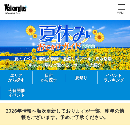
MENU
夏のイベント情報が満載！夏祭りやプール、海水浴場、
キャンプ場など遊べるスポットを大紹介
エリア
日付
イベント
夏祭り
から探す
から探す
ランキング
今日開催
イベント
2026年情報へ順次更新しておりますが一部、昨年の情
報もございます。予めご了承ください。