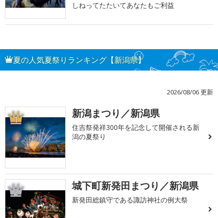
しねってたたいてあなたもご利益
夏の人気夏祭りランキング【新潟県】
2026/08/06 更新
新潟まつり／新潟県
1
住吉祭発祥300年を記念して開催される新
潟の夏祭り
城下町新発田まつり／新潟県
2
新発田総鎮守である諏訪神社の例大祭