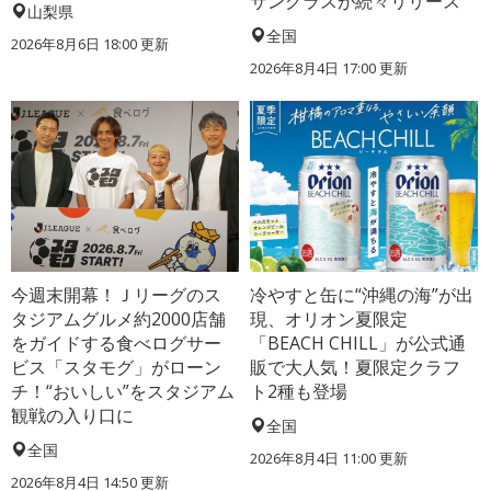
サングラスが続々リリース
山梨県
全国
2026年8月6日 18:00
更新
2026年8月4日 17:00
更新
今週末開幕！Ｊリーグのス
冷やすと缶に“沖縄の海”が出
タジアムグルメ約2000店舗
現、オリオン夏限定
をガイドする食べログサー
「BEACH CHILL」が公式通
ビス「スタモグ」がローン
販で大人気！夏限定クラフ
チ！“おいしい”をスタジアム
ト2種も登場
観戦の入り口に
全国
全国
2026年8月4日 11:00
更新
2026年8月4日 14:50
更新