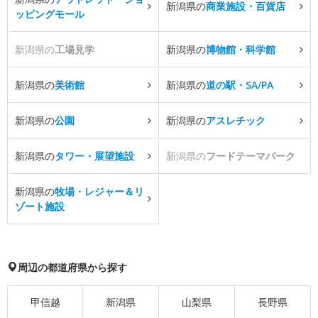
新潟県の
商業施設・百貨店
ッピングモール
新潟県の
工場見学
新潟県の
博物館・科学館
新潟県の
美術館
新潟県の
道の駅・SA/PA
新潟県の
公園
新潟県の
アスレチック
新潟県の
タワー・展望施設
新潟県の
フードテーマパーク
新潟県の
牧場・レジャー＆リ
ゾート施設
周辺の都道府県から探す
甲信越
新潟県
山梨県
長野県