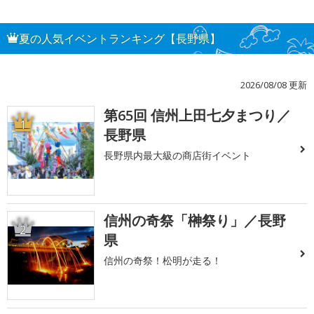
夏の人気イベントランキング【長野県】
2026/08/08 更新
第65回 信州上田七夕まつり／
1
長野県
長野県内最大級の商店街イベント
信州の奇祭「榊祭り」／長野
2
県
信州の奇祭！松明が走る！