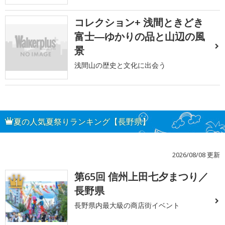
コレクション+ 浅間ときどき
富士―ゆかりの品と山辺の風
景
浅間山の歴史と文化に出会う
夏の人気夏祭りランキング【長野県】
2026/08/08 更新
第65回 信州上田七夕まつり／
1
長野県
長野県内最大級の商店街イベント