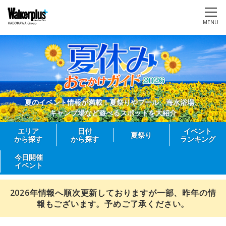
MENU
夏のイベント情報が満載！夏祭りやプール、海水浴場、
キャンプ場など遊べるスポットを大紹介
エリア
日付
イベント
夏祭り
から探す
から探す
ランキング
今日開催
イベント
2026年情報へ順次更新しておりますが一部、昨年の情
報もございます。予めご了承ください。