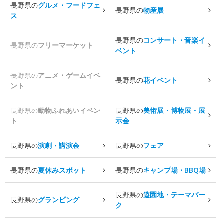
長野県の
グルメ・フードフェ
長野県の
物産展
ス
長野県の
コンサート・音楽イ
長野県の
フリーマーケット
ベント
長野県の
アニメ・ゲームイベ
長野県の
花イベント
ント
長野県の
動物ふれあいイベン
長野県の
美術展・博物展・展
ト
示会
長野県の
演劇・講演会
長野県の
フェア
長野県の
夏休みスポット
長野県の
キャンプ場・BBQ場
長野県の
遊園地・テーマパー
長野県の
グランピング
ク