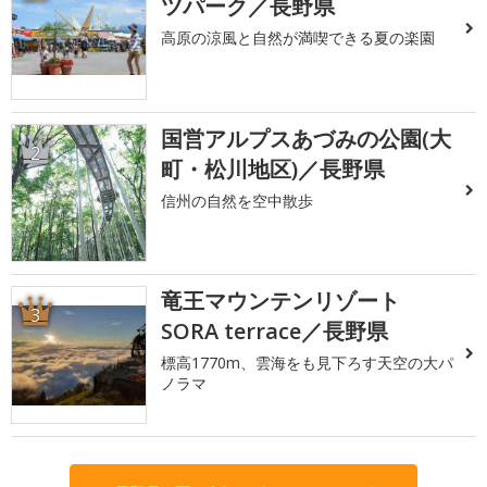
ツパーク／長野県
高原の涼風と自然が満喫できる夏の楽園
国営アルプスあづみの公園(大
2
町・松川地区)／長野県
信州の自然を空中散歩
竜王マウンテンリゾート
3
SORA terrace／長野県
標高1770m、雲海をも見下ろす天空の大パ
ノラマ