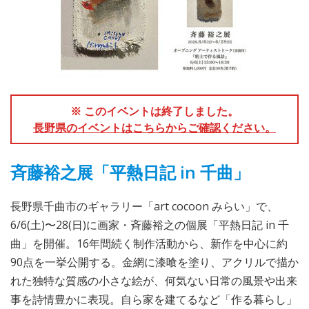
※ このイベントは終了しました。
長野県のイベントはこちらからご確認ください。
斉藤裕之展「平熱日記 in 千曲」
長野県千曲市のギャラリー「art cocoon みらい」で、
6/6(土)〜28(日)に画家・斉藤裕之の個展「平熱日記 in 千
曲」を開催。16年間続く制作活動から、新作を中心に約
90点を一挙公開する。金網に漆喰を塗り、アクリルで描か
れた独特な質感の小さな絵が、何気ない日常の風景や出来
事を詩情豊かに表現。自ら家を建てるなど「作る暮らし」