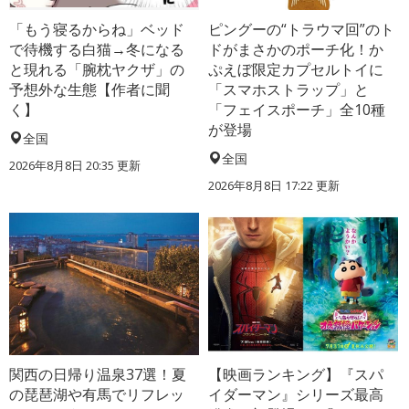
「もう寝るからね」ベッド
ピングーの“トラウマ回”のト
で待機する白猫→冬になる
ドがまさかのポーチ化！か
と現れる「腕枕ヤクザ」の
ぷえぼ限定カプセルトイに
予想外な生態【作者に聞
「スマホストラップ」と
く】
「フェイスポーチ」全10種
が登場
全国
全国
2026年8月8日 20:35
更新
2026年8月8日 17:22
更新
関西の日帰り温泉37選！夏
【映画ランキング】『スパ
の琵琶湖や有馬でリフレッ
イダーマン』シリーズ最高