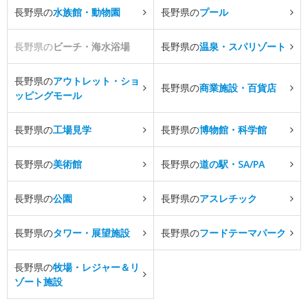
長野県の
水族館・動物園
長野県の
プール
長野県の
ビーチ・海水浴場
長野県の
温泉・スパリゾート
長野県の
アウトレット・ショ
長野県の
商業施設・百貨店
ッピングモール
長野県の
工場見学
長野県の
博物館・科学館
長野県の
美術館
長野県の
道の駅・SA/PA
長野県の
公園
長野県の
アスレチック
長野県の
タワー・展望施設
長野県の
フードテーマパーク
長野県の
牧場・レジャー＆リ
ゾート施設