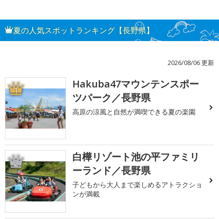
夏の人気スポットランキング【長野県】
2026/08/06 更新
Hakuba47マウンテンスポー
1
ツパーク／長野県
高原の涼風と自然が満喫できる夏の楽園
白樺リゾート池の平ファミリ
2
ーランド／長野県
子どもから大人まで楽しめるアトラクショ
ンが満載