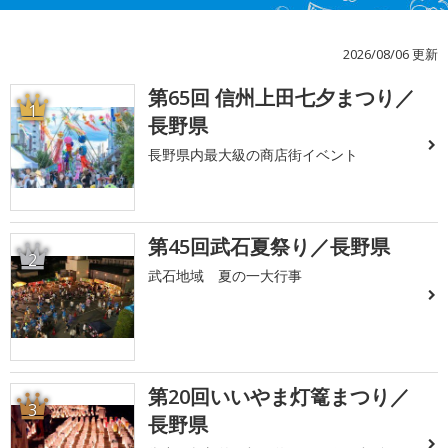
2026/08/06 更新
第65回 信州上田七夕まつり／
1
長野県
長野県内最大級の商店街イベント
第45回武石夏祭り／長野県
2
武石地域 夏の一大行事
第20回いいやま灯篭まつり／
3
長野県