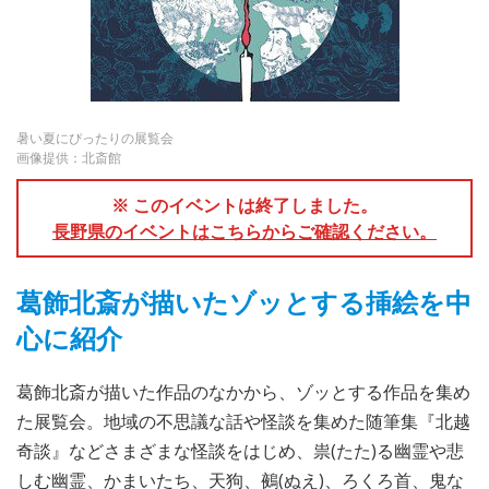
暑い夏にぴったりの展覧会
画像提供：北斎館
※ このイベントは終了しました。
長野県のイベントはこちらからご確認ください。
葛飾北斎が描いたゾッとする挿絵を中
心に紹介
葛飾北斎が描いた作品のなかから、ゾッとする作品を集め
た展覧会。地域の不思議な話や怪談を集めた随筆集『北越
奇談』などさまざまな怪談をはじめ、祟(たた)る幽霊や悲
しむ幽霊、かまいたち、天狗、鵺(ぬえ)、ろくろ首、鬼な