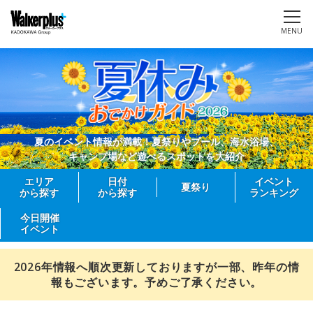
MENU
夏のイベント情報が満載！夏祭りやプール、海水浴場、
キャンプ場など遊べるスポットを大紹介
エリア
日付
イベント
夏祭り
から探す
から探す
ランキング
今日開催
イベント
2026年情報へ順次更新しておりますが一部、昨年の情
報もございます。予めご了承ください。