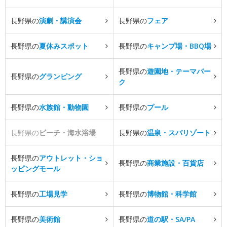
長野県の
演劇・講演会
長野県の
フェア
長野県の
夏休みスポット
長野県の
キャンプ場・BBQ場
長野県の
遊園地・テーマパー
長野県の
グランピング
ク
長野県の
水族館・動物園
長野県の
プール
長野県の
ビーチ・海水浴場
長野県の
温泉・スパリゾート
長野県の
アウトレット・ショ
長野県の
商業施設・百貨店
ッピングモール
長野県の
工場見学
長野県の
博物館・科学館
長野県の
美術館
長野県の
道の駅・SA/PA