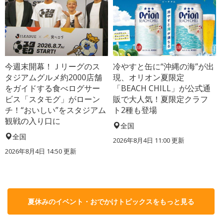
今週末開幕！Ｊリーグのス
冷やすと缶に“沖縄の海”が出
タジアムグルメ約2000店舗
現、オリオン夏限定
をガイドする食べログサー
「BEACH CHILL」が公式通
ビス「スタモグ」がローン
販で大人気！夏限定クラフ
チ！“おいしい”をスタジアム
ト2種も登場
観戦の入り口に
全国
全国
2026年8月4日 11:00
更新
2026年8月4日 14:50
更新
夏休みのイベント・おでかけトピックスをもっと見る