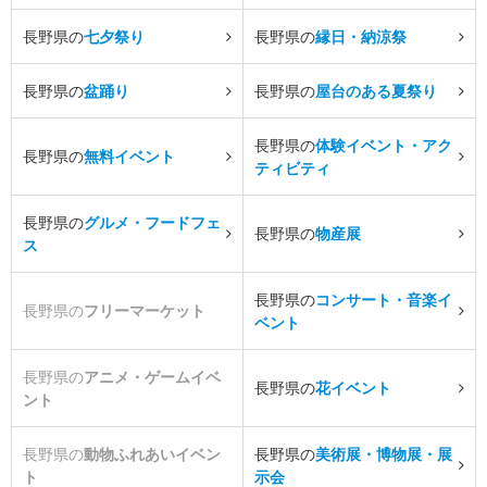
長野県の
七夕祭り
長野県の
縁日・納涼祭
長野県の
盆踊り
長野県の
屋台のある夏祭り
長野県の
体験イベント・アク
長野県の
無料イベント
ティビティ
長野県の
グルメ・フードフェ
長野県の
物産展
ス
長野県の
コンサート・音楽イ
長野県の
フリーマーケット
ベント
長野県の
アニメ・ゲームイベ
長野県の
花イベント
ント
長野県の
動物ふれあいイベン
長野県の
美術展・博物展・展
ト
示会