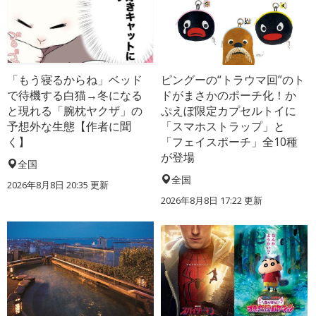
「もう寝るからね」ベッド
ピングーの“トラウマ回”のト
で待機する白猫→冬になる
ドがまさかのポーチ化！か
と現れる「腕枕ヤクザ」の
ぷえぼ限定カプセルトイに
予想外な生態【作者に聞
「スマホストラップ」と
く】
「フェイスポーチ」全10種
が登場
全国
全国
2026年8月8日 20:35
更新
2026年8月8日 17:22
更新