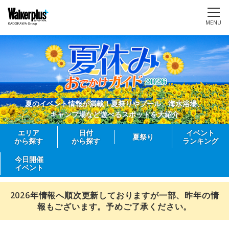
MENU
夏のイベント情報が満載！夏祭りやプール、海水浴場、
キャンプ場など遊べるスポットを大紹介
エリア
日付
イベント
夏祭り
から探す
から探す
ランキング
今日開催
イベント
2026年情報へ順次更新しておりますが一部、昨年の情
報もございます。予めご了承ください。