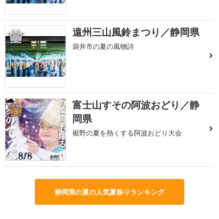
遠州三山風鈴まつり／静岡県
2
袋井市の夏の風物詩
富士山すその阿波おどり／静
3
岡県
裾野の夏を熱くする阿波おどり大会
静岡県の夏の人気夏祭りランキング