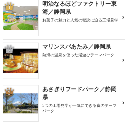
明治なるほどファクトリー東
1
海／静岡県
お菓子の魅力と人気の秘訣に迫る工場見学
マリンスパあたみ／静岡県
2
熱海の温泉を使った湯遊びテーマパーク
あさぎりフードパーク／静岡
3
県
5つの工場見学が一気にできる食のテーマ
パーク