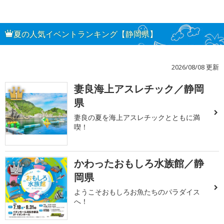
夏の人気イベントランキング【静岡県】
2026/08/08 更新
妻良海上アスレチック／静岡
1
県
妻良の夏を海上アスレチックとともに満
喫！
かわったおもしろ水族館／静
2
岡県
ようこそおもしろお魚たちのパラダイス
へ！