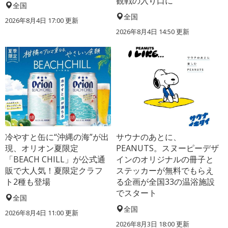
観戦の入り口に
全国
全国
2026年8月4日 17:00
更新
2026年8月4日 14:50
更新
冷やすと缶に“沖縄の海”が出
サウナのあとに、
現、オリオン夏限定
PEANUTS。スヌーピーデザ
「BEACH CHILL」が公式通
インのオリジナルの冊子と
販で大人気！夏限定クラフ
ステッカーが無料でもらえ
ト2種も登場
る企画が全国33の温浴施設
でスタート
全国
全国
2026年8月4日 11:00
更新
2026年8月3日 18:00
更新