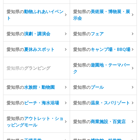
愛知県の
動物ふれあいイベン
愛知県の
美術展・博物展・展
ト
示会
愛知県の
演劇・講演会
愛知県の
フェア
愛知県の
夏休みスポット
愛知県の
キャンプ場・BBQ場
愛知県の
遊園地・テーマパー
愛知県の
グランピング
ク
愛知県の
水族館・動物園
愛知県の
プール
愛知県の
ビーチ・海水浴場
愛知県の
温泉・スパリゾート
愛知県の
アウトレット・ショ
愛知県の
商業施設・百貨店
ッピングモール