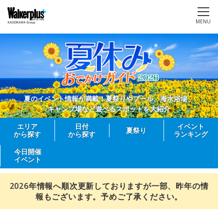
MENU
夏のイベント情報が満載！夏祭りやプール、海水浴場、
キャンプ場など遊べるスポットを大紹介
エリア
日付
イベント
夏祭り
から探す
から探す
ランキング
今日開催
イベント
2026年情報へ順次更新しておりますが一部、昨年の情
報もございます。予めご了承ください。