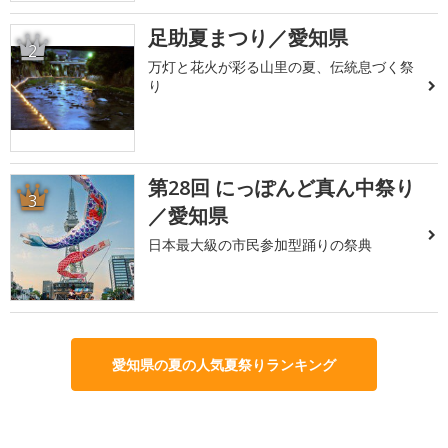
足助夏まつり／愛知県
2
万灯と花火が彩る山里の夏、伝統息づく祭
り
第28回 にっぽんど真ん中祭り
3
／愛知県
日本最大級の市民参加型踊りの祭典
愛知県の夏の人気夏祭りランキング