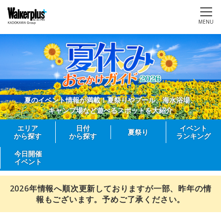
MENU
夏のイベント情報が満載！夏祭りやプール、海水浴場、
キャンプ場など遊べるスポットを大紹介
エリア
日付
イベント
夏祭り
から探す
から探す
ランキング
今日開催
イベント
2026年情報へ順次更新しておりますが一部、昨年の情
報もございます。予めご了承ください。