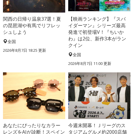
関西の日帰り温泉37選！夏
【映画ランキング】『スパ
の琵琶湖や有馬でリフレッ
イダーマン』シリーズ最高
シュしよう
発進で初登場V！『ちいか
わ』は2位、新作3本がラン
全国
クイン
2026年8月7日 18:25
更新
全国
2026年8月7日 11:00
更新
あなたにぴったりなカラー
今週末開幕！Ｊリーグのス
レンズをAIが診断！スペイン
タジアムグルメ約2000店舗