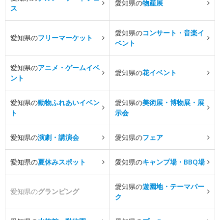
愛知県の
物産展
ス
愛知県の
コンサート・音楽イ
愛知県の
フリーマーケット
ベント
愛知県の
アニメ・ゲームイベ
愛知県の
花イベント
ント
愛知県の
動物ふれあいイベン
愛知県の
美術展・博物展・展
ト
示会
愛知県の
演劇・講演会
愛知県の
フェア
愛知県の
夏休みスポット
愛知県の
キャンプ場・BBQ場
愛知県の
遊園地・テーマパー
愛知県の
グランピング
ク