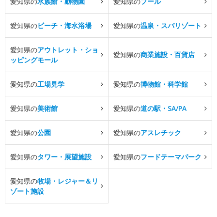
愛知県の
水族館・動物園
愛知県の
プール
愛知県の
ビーチ・海水浴場
愛知県の
温泉・スパリゾート
愛知県の
アウトレット・ショ
愛知県の
商業施設・百貨店
ッピングモール
愛知県の
工場見学
愛知県の
博物館・科学館
愛知県の
美術館
愛知県の
道の駅・SA/PA
愛知県の
公園
愛知県の
アスレチック
愛知県の
タワー・展望施設
愛知県の
フードテーマパーク
愛知県の
牧場・レジャー＆リ
ゾート施設