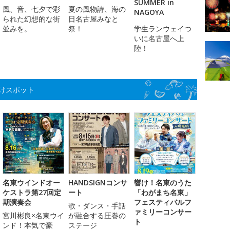
SUMMER in
風、音、七夕で彩
夏の風物詩、海の
NAGOYA
られた幻想的な街
日名古屋みなと
並みを。
祭！
学生ランウェイつ
いに名古屋へ上
陸！
けスポット
名東ウインドオー
HANDSIGNコンサ
響け！名東のうた
ケストラ第27回定
ート
「わがまち名東」
期演奏会
フェスティバルフ
歌・ダンス・手話
ァミリーコンサー
宮川彬良×名東ウイ
が融合する圧巻の
ト
ンド！本気で豪
ステージ