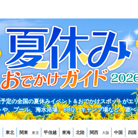
開催予定の全国の夏休みイベント＆おでかけスポットがエ
トや、プール、海水浴場、BBQ・キャンプ場など、遊べ
道
東北
関東
甲信越
東海
北陸
関西
中国
四国
東京
大阪