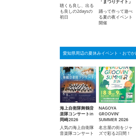
「まつりナイト」
聴くも良し、出る
も良しの2daysの
踊って作って遊べ
初日
る夏の夜イベント
開催
愛知県周辺の夏休みイベント・おでか
海上自衛隊舞鶴音
NAGOYA
楽隊コンサートin
GROOVIN’
岡崎2026
SUMMER 2026
人気の海上自衛隊
名古屋の街をジャ
音楽隊コンサート
ズで彩る2日間！