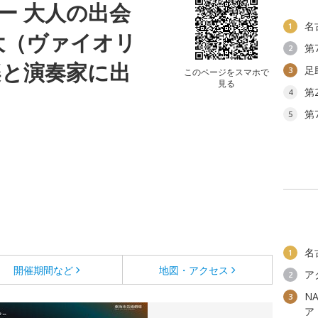
ー 大人の出会
名
1
大（ヴァイオリ
第
2
楽と演奏家に出
足
3
このページをスマホで
見る
第
4
第
5
名
1
開催期間など
地図・アクセス
ア
2
N
3
ア