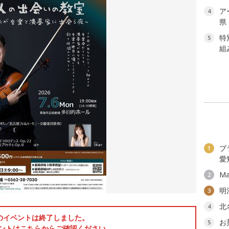
ア
4
県
特
5
組
ブ
1
愛
Ma
2
明
3
北
4
のイベントは終了しました。
お
5
ントはこちらからご確認ください。