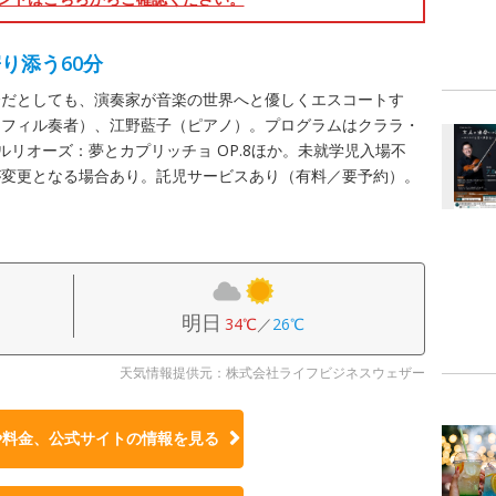
り添う60分
会だとしても、演奏家が音楽の世界へと優しくエスコートす
名フィル奏者）、江野藍子（ピアノ）。プログラムはクララ・
ベルリオーズ：夢とカプリッチョ OP.8ほか。未就学児入場不
が変更となる場合あり。託児サービスあり（有料／要予約）。
明日
34℃
／
26℃
天気情報提供元：株式会社ライフビジネスウェザー
や料金、公式サイトの
情報を見る