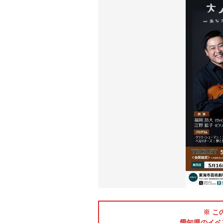
※ こ
愛知県のイベ