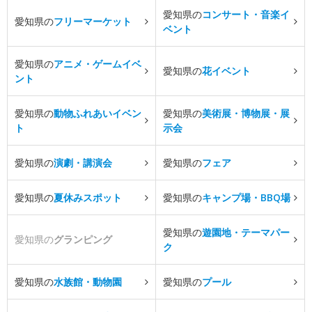
愛知県の
コンサート・音楽イ
愛知県の
フリーマーケット
ベント
愛知県の
アニメ・ゲームイベ
愛知県の
花イベント
ント
愛知県の
動物ふれあいイベン
愛知県の
美術展・博物展・展
ト
示会
愛知県の
演劇・講演会
愛知県の
フェア
愛知県の
夏休みスポット
愛知県の
キャンプ場・BBQ場
愛知県の
遊園地・テーマパー
愛知県の
グランピング
ク
愛知県の
水族館・動物園
愛知県の
プール