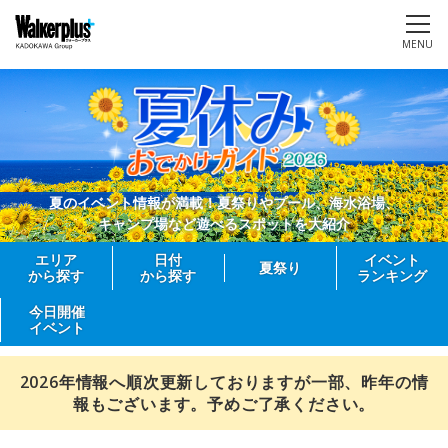
MENU
夏のイベント情報が満載！夏祭りやプール、海水浴場、
キャンプ場など遊べるスポットを大紹介
エリア
日付
イベント
夏祭り
から探す
から探す
ランキング
今日開催
イベント
2026年情報へ順次更新しておりますが一部、昨年の情
報もございます。予めご了承ください。