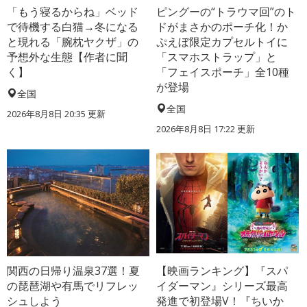
「もう寝るからね」ベッド
ピングーの“トラウマ回”のト
で待機する白猫→冬になる
ドがまさかのポーチ化！か
と現れる「腕枕ヤクザ」の
ぷえぼ限定カプセルトイに
予想外な生態【作者に聞
「スマホストラップ」と
く】
「フェイスポーチ」全10種
が登場
全国
全国
2026年8月8日 20:35
更新
2026年8月8日 17:22
更新
関西の日帰り温泉37選！夏
【映画ランキング】『スパ
の琵琶湖や有馬でリフレッ
イダーマン』シリーズ最高
シュしよう
発進で初登場V！『ちいか