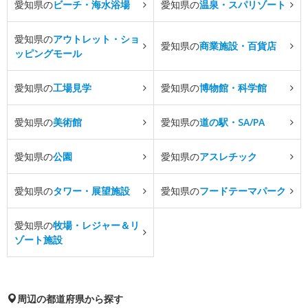
愛知県の
ビーチ・海水浴場
愛知県の
温泉・スパリゾート
愛知県の
アウトレット・ショ
愛知県の
商業施設・百貨店
ッピングモール
愛知県の
工場見学
愛知県の
博物館・科学館
愛知県の
美術館
愛知県の
道の駅・SA/PA
愛知県の
公園
愛知県の
アスレチック
愛知県の
タワー・展望施設
愛知県の
フードテーマパーク
愛知県の
牧場・レジャー＆リ
ゾート施設
周辺の都道府県から探す