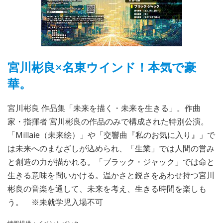
宮川彬良×名東ウインド！本気で豪
華。
宮川彬良 作品集「未来を描く・未来を生きる」。作曲
家・指揮者 宮川彬良の作品のみで構成された特別公演。
「Millaie（未来絵）」や「交響曲『私のお気に入り』」で
は未来へのまなざしが込められ、「生業」では人間の営み
と創造の力が描かれる。「ブラック・ジャック」では命と
生きる意味を問いかける。温かさと鋭さをあわせ持つ宮川
彬良の音楽を通して、未来を考え、生きる時間を楽しも
う。 ※未就学児入場不可