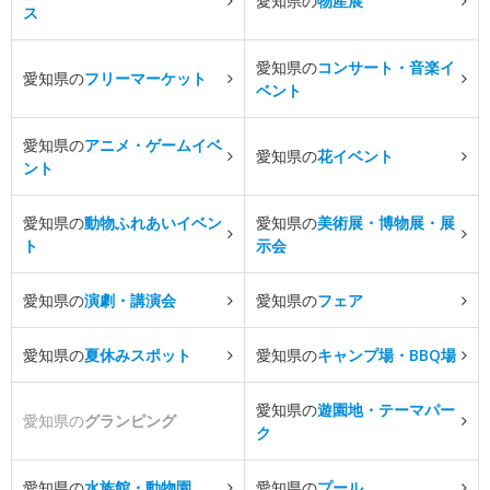
愛知県の
物産展
ス
愛知県の
コンサート・音楽イ
愛知県の
フリーマーケット
ベント
愛知県の
アニメ・ゲームイベ
愛知県の
花イベント
ント
愛知県の
動物ふれあいイベン
愛知県の
美術展・博物展・展
ト
示会
愛知県の
演劇・講演会
愛知県の
フェア
愛知県の
夏休みスポット
愛知県の
キャンプ場・BBQ場
愛知県の
遊園地・テーマパー
愛知県の
グランピング
ク
愛知県の
水族館・動物園
愛知県の
プール