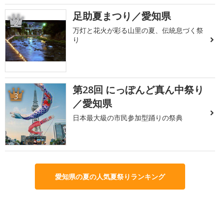
足助夏まつり／愛知県
2
万灯と花火が彩る山里の夏、伝統息づく祭
り
第28回 にっぽんど真ん中祭り
3
／愛知県
日本最大級の市民参加型踊りの祭典
愛知県の夏の人気夏祭りランキング