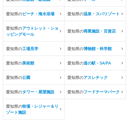
愛知県の
ビーチ・海水浴場
愛知県の
温泉・スパリゾート
愛知県の
アウトレット・ショ
愛知県の
商業施設・百貨店
ッピングモール
愛知県の
工場見学
愛知県の
博物館・科学館
愛知県の
美術館
愛知県の
道の駅・SA/PA
愛知県の
公園
愛知県の
アスレチック
愛知県の
タワー・展望施設
愛知県の
フードテーマパーク
愛知県の
牧場・レジャー＆リ
ゾート施設