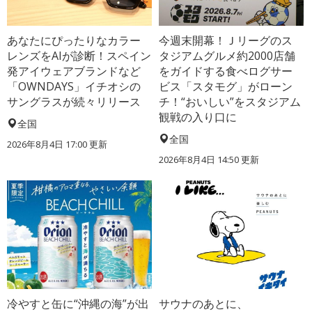
あなたにぴったりなカラー
今週末開幕！Ｊリーグのス
レンズをAIが診断！スペイン
タジアムグルメ約2000店舗
発アイウェアブランドなど
をガイドする食べログサー
「OWNDAYS」イチオシの
ビス「スタモグ」がローン
サングラスが続々リリース
チ！“おいしい”をスタジアム
観戦の入り口に
全国
全国
2026年8月4日 17:00
更新
2026年8月4日 14:50
更新
冷やすと缶に“沖縄の海”が出
サウナのあとに、