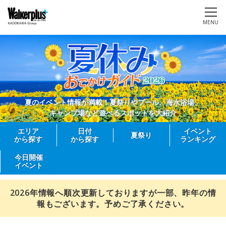
MENU
夏のイベント情報が満載！夏祭りやプール、海水浴場、
キャンプ場など遊べるスポットを大紹介
エリア
日付
イベント
夏祭り
から探す
から探す
ランキング
今日開催
イベント
2026年情報へ順次更新しておりますが一部、昨年の情
報もございます。予めご了承ください。