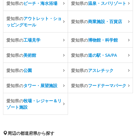
愛知県の
ビーチ・海水浴場
愛知県の
温泉・スパリゾート
愛知県の
アウトレット・ショ
愛知県の
商業施設・百貨店
ッピングモール
愛知県の
工場見学
愛知県の
博物館・科学館
愛知県の
美術館
愛知県の
道の駅・SA/PA
愛知県の
公園
愛知県の
アスレチック
愛知県の
タワー・展望施設
愛知県の
フードテーマパーク
愛知県の
牧場・レジャー＆リ
ゾート施設
周辺の都道府県から探す