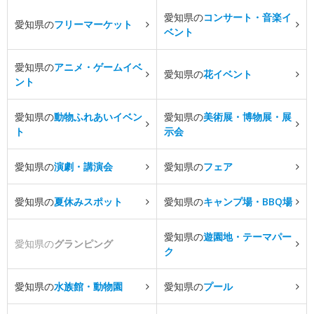
愛知県の
コンサート・音楽イ
愛知県の
フリーマーケット
ベント
愛知県の
アニメ・ゲームイベ
愛知県の
花イベント
ント
愛知県の
動物ふれあいイベン
愛知県の
美術展・博物展・展
ト
示会
愛知県の
演劇・講演会
愛知県の
フェア
愛知県の
夏休みスポット
愛知県の
キャンプ場・BBQ場
愛知県の
遊園地・テーマパー
愛知県の
グランピング
ク
愛知県の
水族館・動物園
愛知県の
プール