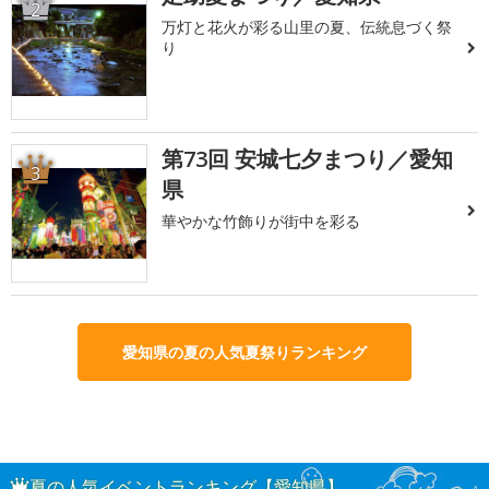
2
万灯と花火が彩る山里の夏、伝統息づく祭
り
第73回 安城七夕まつり／愛知
3
県
華やかな竹飾りが街中を彩る
愛知県の夏の人気夏祭りランキング
夏の人気イベントランキング【愛知県】