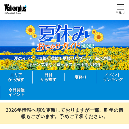
MENU
夏のイベント情報が満載！夏祭りやプール、海水浴場、
キャンプ場など遊べるスポットを大紹介
エリア
日付
イベント
夏祭り
から探す
から探す
ランキング
今日開催
イベント
2026年情報へ順次更新しておりますが一部、昨年の情
報もございます。予めご了承ください。