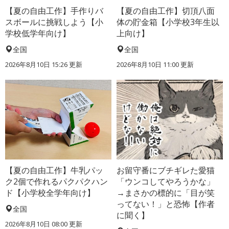
【夏の自由工作】手作りバ
【夏の自由工作】切頂八面
スボールに挑戦しよう【小
体の貯金箱【小学校3年生以
学校低学年向け】
上向け】
全国
全国
2026年8月10日 15:26
更新
2026年8月10日 11:00
更新
【夏の自由工作】牛乳パッ
お留守番にブチギレた愛猫
ク2個で作れるパクパクハン
「ウンコしてやろうかな」
ド【小学校全学年向け】
→まさかの標的に「目が笑
ってない！」と恐怖【作者
全国
に聞く】
2026年8月10日 08:00
更新