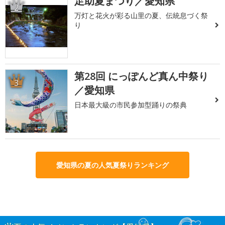
足助夏まつり／愛知県
2
万灯と花火が彩る山里の夏、伝統息づく祭
り
第28回 にっぽんど真ん中祭り
3
／愛知県
日本最大級の市民参加型踊りの祭典
愛知県の夏の人気夏祭りランキング