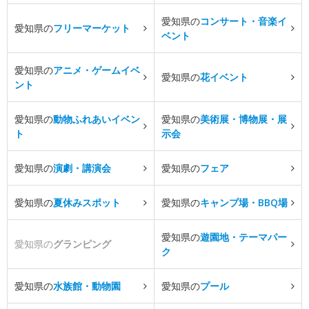
愛知県の
コンサート・音楽イ
愛知県の
フリーマーケット
ベント
愛知県の
アニメ・ゲームイベ
愛知県の
花イベント
ント
愛知県の
動物ふれあいイベン
愛知県の
美術展・博物展・展
ト
示会
愛知県の
演劇・講演会
愛知県の
フェア
愛知県の
夏休みスポット
愛知県の
キャンプ場・BBQ場
愛知県の
遊園地・テーマパー
愛知県の
グランピング
ク
愛知県の
水族館・動物園
愛知県の
プール