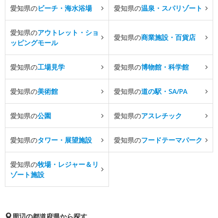
愛知県の
ビーチ・海水浴場
愛知県の
温泉・スパリゾート
愛知県の
アウトレット・ショ
愛知県の
商業施設・百貨店
ッピングモール
愛知県の
工場見学
愛知県の
博物館・科学館
愛知県の
美術館
愛知県の
道の駅・SA/PA
愛知県の
公園
愛知県の
アスレチック
愛知県の
タワー・展望施設
愛知県の
フードテーマパーク
愛知県の
牧場・レジャー＆リ
ゾート施設
周辺の都道府県から探す