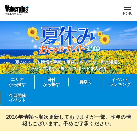
MENU
夏のイベント情報が満載！夏祭りやプール、海水浴場、
キャンプ場など遊べるスポットを大紹介
エリア
日付
イベント
夏祭り
から探す
から探す
ランキング
今日開催
イベント
2026年情報へ順次更新しておりますが一部、昨年の情
報もございます。予めご了承ください。