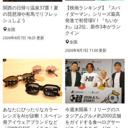
関西の日帰り温泉37選！夏
【映画ランキング】『スパ
の琵琶湖や有馬でリフレッ
イダーマン』シリーズ最高
シュしよう
発進で初登場V！『ちいか
わ』は2位、新作3本がラン
全国
クイン
2026年8月7日 18:25
更新
全国
2026年8月7日 11:00
更新
あなたにぴったりなカラー
今週末開幕！Ｊリーグのス
レンズをAIが診断！スペイン
タジアムグルメ約2000店舗
発アイウェアブランドなど
をガイドする食べログサー