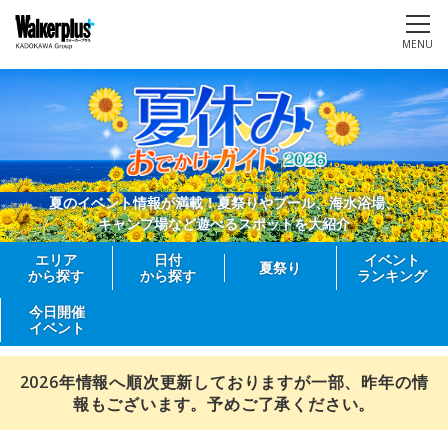
MENU
夏のイベント情報が満載！夏祭りやプール、海水浴場、
キャンプ場など遊べるスポットを大紹介
エリア
日付
イベント
夏祭り
から探す
から探す
ランキング
今日開催
イベント
2026年情報へ順次更新しておりますが一部、昨年の情
報もございます。予めご了承ください。