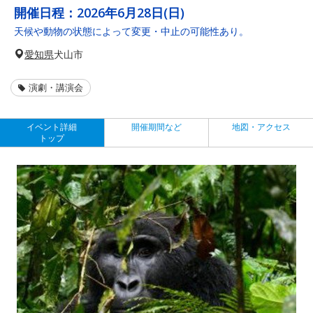
開催日程：
2026年6月28日(日)
天候や動物の状態によって変更・中止の可能性あり。
愛知県
犬山市
演劇・講演会
イベント詳細
開催期間など
地図・アクセス
トップ