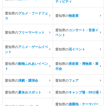
ティビティ
愛知県の
グルメ・フードフェ
愛知県の
物産展
ス
愛知県の
コンサート・音楽イ
愛知県の
フリーマーケット
ベント
愛知県の
アニメ・ゲームイベ
愛知県の
花イベント
ント
愛知県の
動物ふれあいイベン
愛知県の
美術展・博物展・展
ト
示会
愛知県の
演劇・講演会
愛知県の
フェア
愛知県の
夏休みスポット
愛知県の
キャンプ場・BBQ場
愛知県の
遊園地・テーマパー