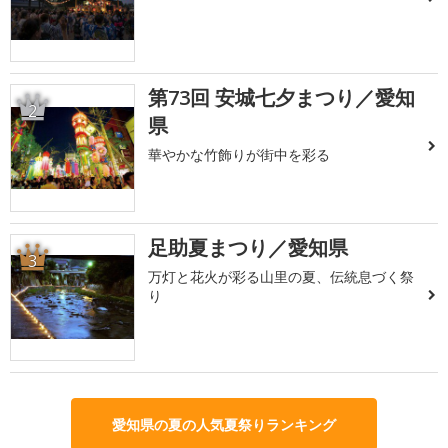
第73回 安城七夕まつり／愛知
2
県
華やかな竹飾りが街中を彩る
足助夏まつり／愛知県
3
万灯と花火が彩る山里の夏、伝統息づく祭
り
愛知県の夏の人気夏祭りランキング