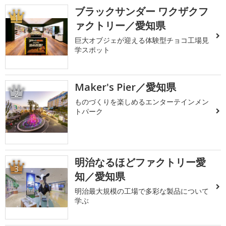
ブラックサンダー ワクザクフ
1
ァクトリー／愛知県
巨大オブジェが迎える体験型チョコ工場見
学スポット
Maker's Pier／愛知県
2
ものづくりを楽しめるエンターテインメン
トパーク
明治なるほどファクトリー愛
3
知／愛知県
明治最大規模の工場で多彩な製品について
学ぶ