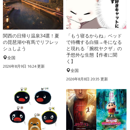
関西の日帰り温泉34選！夏
「もう寝るからね」ベッド
の琵琶湖や有馬でリフレッ
で待機する白猫→冬になる
シュしよう
と現れる「腕枕ヤクザ」の
予想外な生態【作者に聞
全国
く】
2026年8月9日 16:24
更新
全国
2026年8月8日 20:35
更新