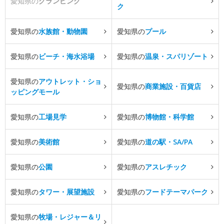
愛知県の
グランピング
ク
愛知県の
水族館・動物園
愛知県の
プール
愛知県の
ビーチ・海水浴場
愛知県の
温泉・スパリゾート
愛知県の
アウトレット・ショ
愛知県の
商業施設・百貨店
ッピングモール
愛知県の
工場見学
愛知県の
博物館・科学館
愛知県の
美術館
愛知県の
道の駅・SA/PA
愛知県の
公園
愛知県の
アスレチック
愛知県の
タワー・展望施設
愛知県の
フードテーマパーク
愛知県の
牧場・レジャー＆リ