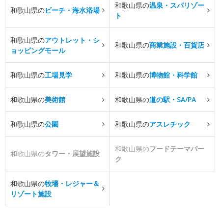
和歌山県の
温泉・スパリゾー
和歌山県の
ビーチ・海水浴場
ト
和歌山県の
アウトレット・シ
和歌山県の
商業施設・百貨店
ョッピングモール
和歌山県の
工場見学
和歌山県の
博物館・科学館
和歌山県の
美術館
和歌山県の
道の駅・SA/PA
和歌山県の
公園
和歌山県の
アスレチック
和歌山県の
フードテーマパー
和歌山県の
タワー・展望施設
ク
和歌山県の
牧場・レジャー＆
リゾート施設