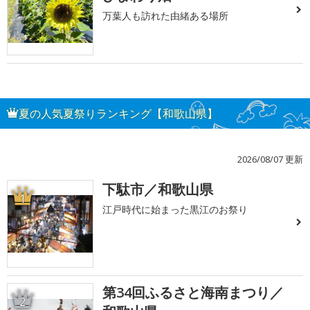
万葉人も訪れた由緒ある場所
夏の人気夏祭りランキング【和歌山県】
2026/08/07 更新
下駄市／和歌山県
1
江戸時代に始まった黒江のお祭り
第34回ふるさと海南まつり／
2