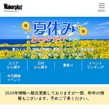
MENU
夏のイベント情報が満載！夏祭りやプール、海水浴場、
キャンプ場など遊べるスポットを大紹介
エリア
日付
イベント
夏祭り
から探す
から探す
ランキング
今日開催
イベント
2026年情報へ順次更新しておりますが一部、昨年の情
報もございます。予めご了承ください。