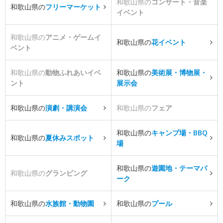
和歌山県の
コンサート・音楽
和歌山県の
フリーマーケット
イベント
和歌山県の
アニメ・ゲームイ
和歌山県の
花イベント
ベント
和歌山県の
動物ふれあいイベ
和歌山県の
美術展・博物展・
ント
展示会
和歌山県の
演劇・講演会
和歌山県の
フェア
和歌山県の
キャンプ場・BBQ
和歌山県の
夏休みスポット
場
和歌山県の
遊園地・テーマパ
和歌山県の
グランピング
ーク
和歌山県の
水族館・動物園
和歌山県の
プール