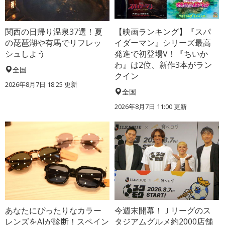
関西の日帰り温泉37選！夏
【映画ランキング】『スパ
の琵琶湖や有馬でリフレッ
イダーマン』シリーズ最高
シュしよう
発進で初登場V！『ちいか
わ』は2位、新作3本がラン
全国
クイン
2026年8月7日 18:25
更新
全国
2026年8月7日 11:00
更新
あなたにぴったりなカラー
今週末開幕！Ｊリーグのス
レンズをAIが診断！スペイン
タジアムグルメ約2000店舗