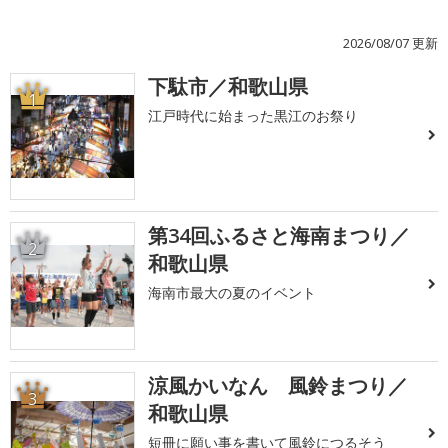
2026/08/07 更新
下駄市／和歌山県
1
江戸時代に始まった黒江のお祭り
第34回ふるさと海南まつり／
2
和歌山県
海南市最大の夏のイベント
涼風かいなん 風鈴まつり／
3
和歌山県
短冊に願い事を書いて風鈴につるそう