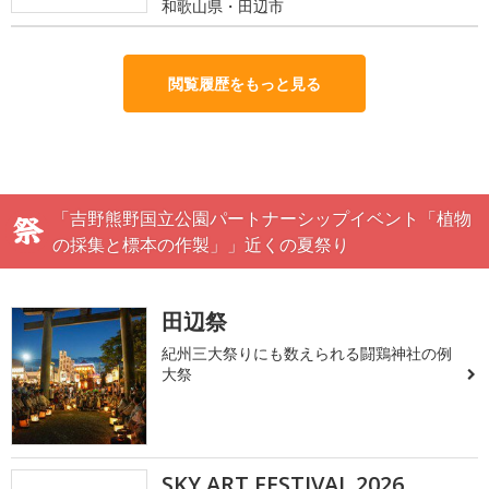
和歌山県・田辺市
閲覧履歴をもっと見る
「吉野熊野国立公園パートナーシップイベント「植物
の採集と標本の作製」」近くの夏祭り
田辺祭
紀州三大祭りにも数えられる闘鶏神社の例
大祭
SKY ART FESTIVAL 2026