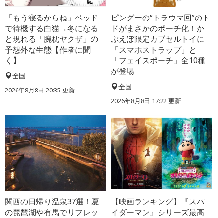
「もう寝るからね」ベッド
ピングーの“トラウマ回”のト
で待機する白猫→冬になる
ドがまさかのポーチ化！か
と現れる「腕枕ヤクザ」の
ぷえぼ限定カプセルトイに
予想外な生態【作者に聞
「スマホストラップ」と
く】
「フェイスポーチ」全10種
が登場
全国
全国
2026年8月8日 20:35
更新
2026年8月8日 17:22
更新
関西の日帰り温泉37選！夏
【映画ランキング】『スパ
の琵琶湖や有馬でリフレッ
イダーマン』シリーズ最高