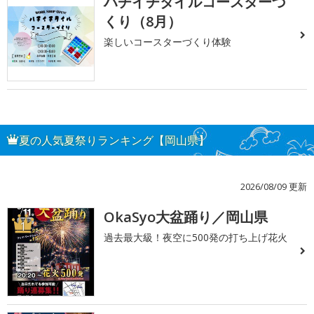
ハチイチタイルコースターづ
くり（8月）
楽しいコースターづくり体験
夏の人気夏祭りランキング【岡山県】
2026/08/09 更新
OkaSyo大盆踊り／岡山県
1
過去最大級！夜空に500発の打ち上げ花火