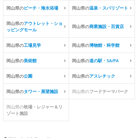
岡山県の
ビーチ・海水浴場
岡山県の
温泉・スパリゾート
岡山県の
アウトレット・ショ
岡山県の
商業施設・百貨店
ッピングモール
岡山県の
工場見学
岡山県の
博物館・科学館
岡山県の
美術館
岡山県の
道の駅・SA/PA
岡山県の
公園
岡山県の
アスレチック
岡山県の
タワー・展望施設
岡山県の
フードテーマパーク
岡山県の
牧場・レジャー＆リ
ゾート施設