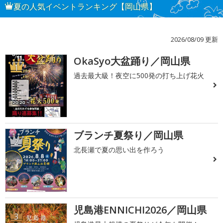
夏の人気イベントランキング【岡山県】
2026/08/09 更新
OkaSyo大盆踊り／岡山県
1
過去最大級！夜空に500発の打ち上げ花火
ブランチ夏祭り／岡山県
2
北長瀬で夏の思い出を作ろう
児島港ENNICHI2026／岡山県
3