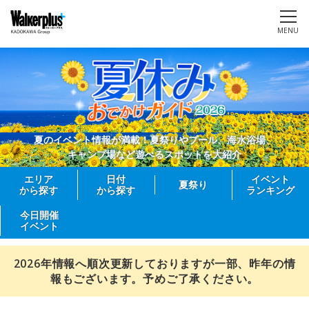
MENU
夏のイベント情報が満載！夏祭りやプール、海水浴場、
キャンプ場など遊べるスポットを大紹介
エリア
日付
イベント
夏祭り
から探す
から探す
ランキング
今日開催
イベント
2026年情報へ順次更新しておりますが一部、昨年の情
報もございます。予めご了承ください。