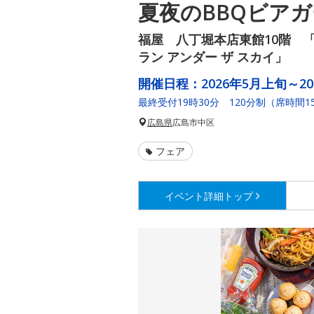
夏夜のBBQビア
福屋 八丁堀本店東館10階 「HI
ラン アンダー ザ スカイ」
開催日程：
2026年5月上旬～202
最終受付19時30分 120分制（席時間1
広島県
広島市中区
フェア
イベント詳細
トップ