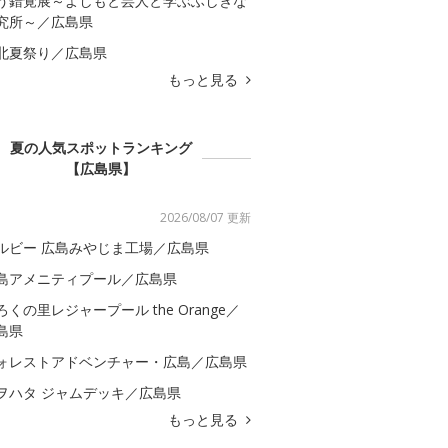
う錯覚展～よしもと芸人と学ぶふしぎな
究所～／広島県
北夏祭り／広島県
もっと見る
夏の人気スポットランキング
【広島県】
2026/08/07 更新
ルビー 広島みやじま工場／広島県
島アメニティプール／広島県
ろくの里レジャープール the Orange／
島県
ォレストアドベンチャー・広島／広島県
ヲハタ ジャムデッキ／広島県
もっと見る