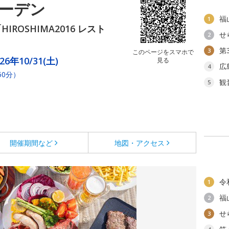
ガーデン
福
1
ROSHIMA2016 レスト
せ
2
第
3
このページをスマホで
6年10/31(土)
見る
広
4
50分）
観
5
開催期間など
地図・アクセス
令
1
福
2
せ
3