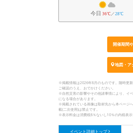
今日
36℃
／
28℃
開催期間
地図・ア
※掲載情報は2026年8月のものです。随時
ご確認のうえ、おでかけください。
※自然災害の影響やその他諸事情により、イ
になる場合があります。
※掲載されている画像は取材先から本ページ
載(二次使用)は禁止です。
※表示料金は消費税8％ないし10％の内税表示
イベント詳細
トップ