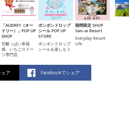
「AUDREY（オー
ボンボンドロップ
期間限定 SHOP
ドリー）」POP UP
シール POP UP
San-ai Resort
SHOP
STORE
Everyday Resort
甘酸っぱい幸福
ボンボンドロップ
Life
感、いちごスイー
シールを楽しもう
ツ専門店
でシェア
Facebookでシェア