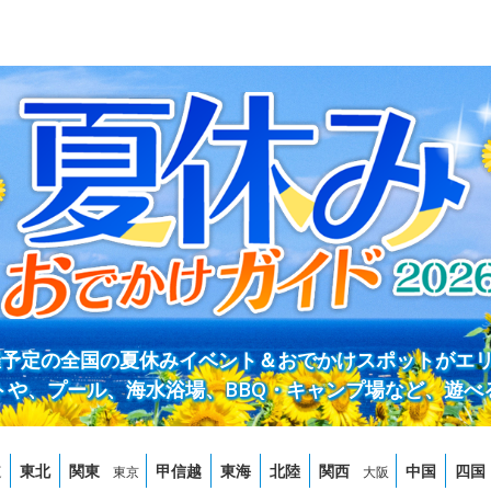
開催予定の全国の夏休みイベント＆おでかけスポットがエ
トや、プール、海水浴場、BBQ・キャンプ場など、遊べ
道
東北
関東
甲信越
東海
北陸
関西
中国
四国
東京
大阪