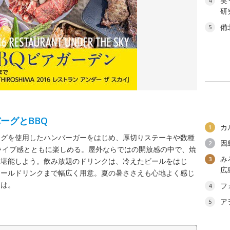
笑
4
研
備
5
ーグとBBQ
カ
1
ーグを使用したハンバーガーをはじめ、厚切りステーキや数種
因
2
ライブ感とともに楽しめる。屋外ならではの開放感の中で、焼
み
3
を堪能しよう。飲み放題のドリンクは、冷えたビールをはじ
広
コールドリンクまで幅広く用意。夏の暑ささえも心地よく感じ
ては。
フ
4
ア
5