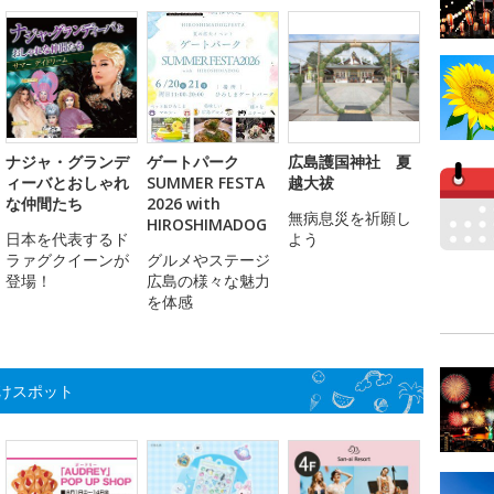
ナジャ・グランデ
ゲートパーク
広島護国神社 夏
ィーバとおしゃれ
SUMMER FESTA
越大祓
な仲間たち
2026 with
無病息災を祈願し
HIROSHIMADOG
日本を代表するド
よう
ラァグクイーンが
グルメやステージ
登場！
広島の様々な魅力
を体感
けスポット