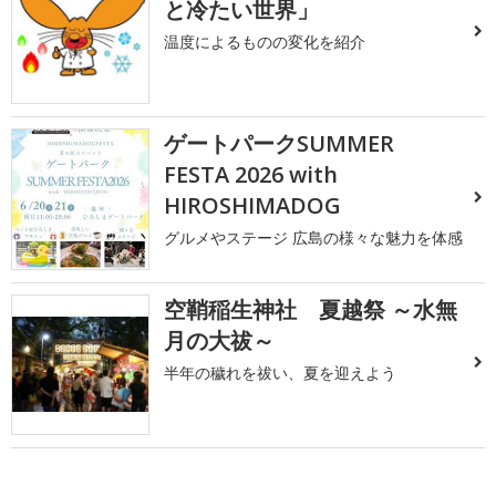
と冷たい世界」
温度によるものの変化を紹介
ゲートパークSUMMER
FESTA 2026 with
HIROSHIMADOG
グルメやステージ 広島の様々な魅力を体感
空鞘稲生神社 夏越祭 ～水無
月の大祓～
半年の穢れを祓い、夏を迎えよう