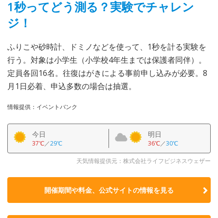
1秒ってどう測る？実験でチャレン
ジ！
ふりこや砂時計、ドミノなどを使って、1秒を計る実験を
行う。対象は小学生（小学校4年生までは保護者同伴）。
定員各回16名。往復はがきによる事前申し込みが必要。8
月1日必着、申込多数の場合は抽選。
情報提供：イベントバンク
今日
明日
37℃
／
29℃
36℃
／
30℃
天気情報提供元：株式会社ライフビジネスウェザー
開催期間や料金、公式サイトの
情報を見る