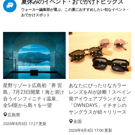
夏休みのイベント・おでかけトピックス
ウォーカー編集部が選ぶ、この夏におすすめしたい旬なイベント・
おでかけスポット
星野リゾート広島初「界 宮
あなたにぴったりなカラー
島」7月23日開業！海と溶け
レンズをAIが診断！スペイン
合うインフィニティ温泉、
発アイウェアブランドなど
全54室から島々を一望
「OWNDAYS」イチオシの
サングラスが続々リリース
広島県
全国
2026年8月6日 17:27
更新
2026年8月4日 17:00
更新