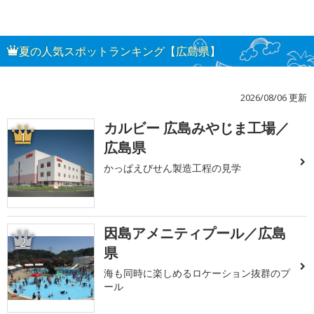
夏の人気スポットランキング【広島県】
2026/08/06 更新
カルビー 広島みやじま工場／
1
広島県
かっぱえびせん製造工程の見学
因島アメニティプール／広島
2
県
海も同時に楽しめるロケーション抜群のプ
ール