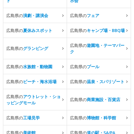
ト
示会
広島県の
演劇・講演会
広島県の
フェア
広島県の
夏休みスポット
広島県の
キャンプ場・BBQ場
広島県の
遊園地・テーマパー
広島県の
グランピング
ク
広島県の
水族館・動物園
広島県の
プール
広島県の
ビーチ・海水浴場
広島県の
温泉・スパリゾート
広島県の
アウトレット・ショ
広島県の
商業施設・百貨店
ッピングモール
広島県の
工場見学
広島県の
博物館・科学館
広島県の
美術館
広島県の
道の駅・SA/PA