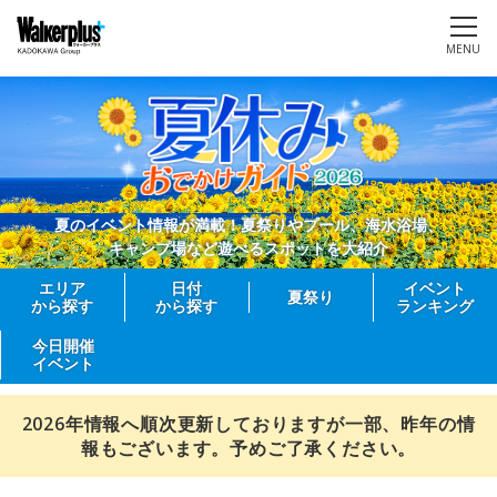
MENU
夏のイベント情報が満載！夏祭りやプール、海水浴場、
キャンプ場など遊べるスポットを大紹介
エリア
日付
イベント
夏祭り
から探す
から探す
ランキング
今日開催
イベント
2026年情報へ順次更新しておりますが一部、昨年の情
報もございます。予めご了承ください。