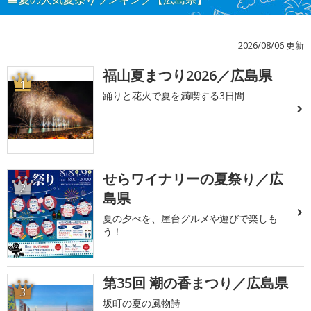
2026/08/06 更新
福山夏まつり2026／広島県
1
踊りと花火で夏を満喫する3日間
せらワイナリーの夏祭り／広
2
島県
夏の夕べを、屋台グルメや遊びで楽しも
う！
第35回 潮の香まつり／広島県
3
坂町の夏の風物詩