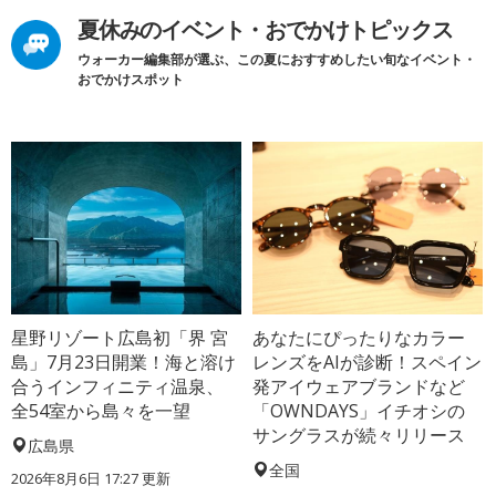
夏休みのイベント・おでかけトピックス
ウォーカー編集部が選ぶ、この夏におすすめしたい旬なイベント・
おでかけスポット
星野リゾート広島初「界 宮
あなたにぴったりなカラー
島」7月23日開業！海と溶け
レンズをAIが診断！スペイン
合うインフィニティ温泉、
発アイウェアブランドなど
全54室から島々を一望
「OWNDAYS」イチオシの
サングラスが続々リリース
広島県
全国
2026年8月6日 17:27
更新