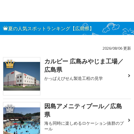
夏の人気スポットランキング【広島県】
2026/08/06 更新
カルビー 広島みやじま工場／
1
広島県
かっぱえびせん製造工程の見学
因島アメニティプール／広島
2
県
海も同時に楽しめるロケーション抜群のプ
ール