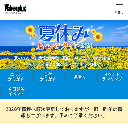
MENU
夏のイベント情報が満載！夏祭りやプール、海水浴場、
キャンプ場など遊べるスポットを大紹介
エリア
日付
イベント
夏祭り
から探す
から探す
ランキング
今日開催
イベント
2026年情報へ順次更新しておりますが一部、昨年の情
報もございます。予めご了承ください。