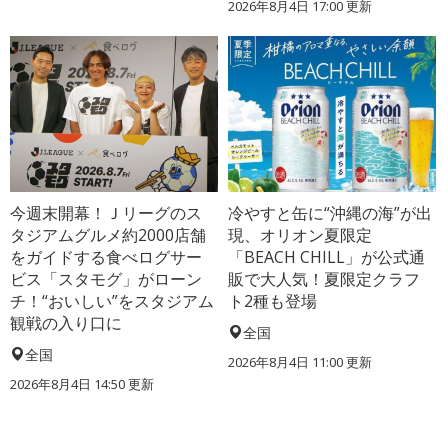
2026年8月4日 17:00
更新
今週末開幕！Ｊリーグのス
冷やすと缶に“沖縄の海”が出
タジアムグルメ約2000店舗
現、オリオン夏限定
をガイドする食べログサー
「BEACH CHILL」が公式通
ビス「スタモグ」がローン
販で大人気！夏限定クラフ
チ！“おいしい”をスタジアム
ト2種も登場
観戦の入り口に
全国
全国
2026年8月4日 11:00
更新
2026年8月4日 14:50
更新