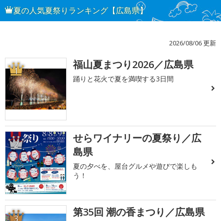
夏の人気夏祭りランキング【広島県】
2026/08/06 更新
福山夏まつり2026／広島県
1
踊りと花火で夏を満喫する3日間
せらワイナリーの夏祭り／広
2
島県
夏の夕べを、屋台グルメや遊びで楽しも
う！
第35回 潮の香まつり／広島県
3