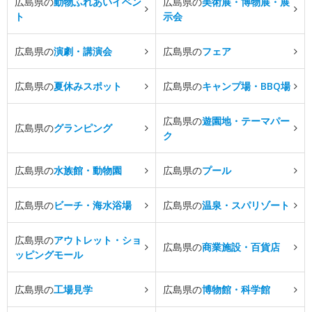
広島県の
動物ふれあいイベン
広島県の
美術展・博物展・展
ト
示会
広島県の
演劇・講演会
広島県の
フェア
広島県の
夏休みスポット
広島県の
キャンプ場・BBQ場
広島県の
遊園地・テーマパー
広島県の
グランピング
ク
広島県の
水族館・動物園
広島県の
プール
広島県の
ビーチ・海水浴場
広島県の
温泉・スパリゾート
広島県の
アウトレット・ショ
広島県の
商業施設・百貨店
ッピングモール
広島県の
工場見学
広島県の
博物館・科学館