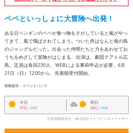
ペペといっしょに大冒険へ出発！
ある日ペンギンのペペが食べ物をさがしていると嵐がやっ
てきて、風で飛ばされてしまう。ついた所はなんと南の島
のジャングルだった。出会った仲間たちと力をあわせてお
うちをめざして冒険がはじまる。出演は、劇団テアトル広
島。定員は各回230人、WEBによる事前申込が必要。6月
21日（日）12:00から、先着順受付開始。
情報提供：イベントバンク
今日
明日
37℃
／
29℃
36℃
／
30℃
天気情報提供元：株式会社ライフビジネスウェザー