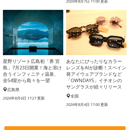
2026年8月7日 11:00
更新
星野リゾート広島初「界 宮
あなたにぴったりなカラー
島」7月23日開業！海と溶け
レンズをAIが診断！スペイン
合うインフィニティ温泉、
発アイウェアブランドなど
全54室から島々を一望
「OWNDAYS」イチオシの
サングラスが続々リリース
広島県
全国
2026年8月6日 17:27
更新
2026年8月4日 17:00
更新