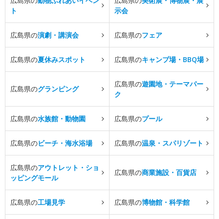
広島県の
動物ふれあいイベン
広島県の
美術展・博物展・展
ト
示会
広島県の
演劇・講演会
広島県の
フェア
広島県の
夏休みスポット
広島県の
キャンプ場・BBQ場
広島県の
遊園地・テーマパー
広島県の
グランピング
ク
広島県の
水族館・動物園
広島県の
プール
広島県の
ビーチ・海水浴場
広島県の
温泉・スパリゾート
広島県の
アウトレット・ショ
広島県の
商業施設・百貨店
ッピングモール
広島県の
工場見学
広島県の
博物館・科学館