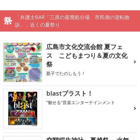
「弁護士BAR「三原の産廃処分場、市民側の逆転敗
訴」」近くの夏祭り
広島市文化交流会館 夏フェ
ス こどもまつり＆夏の文化
祭
親子でたのしもう！
blastブラスト！
“魅せる”音楽エンターテインメント