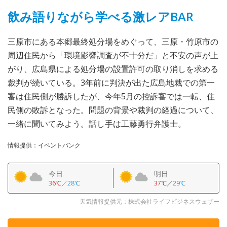
飲み語りながら学べる激レアBAR
三原市にある本郷最終処分場をめぐって、三原・竹原市の
周辺住民から「環境影響調査が不十分だ」と不安の声が上
がり、広島県による処分場の設置許可の取り消しを求める
裁判が続いている。3年前に判決が出た広島地裁での第一
審は住民側が勝訴したが、今年5月の控訴審では一転、住
民側の敗訴となった。問題の背景や裁判の経過について、
一緒に聞いてみよう。話し手は工藤勇行弁護士。
情報提供：イベントバンク
今日
明日
36℃
／
28℃
37℃
／
29℃
天気情報提供元：株式会社ライフビジネスウェザー