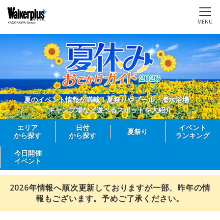
MENU
夏のイベント情報が満載！夏祭りやプール、海水浴場、
キャンプ場など遊べるスポットを大紹介
エリア
日付
イベント
夏祭り
から探す
から探す
ランキング
今日開催
イベント
2026年情報へ順次更新しておりますが一部、昨年の情
報もございます。予めご了承ください。