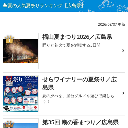
夏の人気夏祭りランキング【広島県】
2026/08/07 更新
福山夏まつり2026／広島県
1
踊りと花火で夏を満喫する3日間
せらワイナリーの夏祭り／広
2
島県
夏の夕べを、屋台グルメや遊びで楽しも
う！
第35回 潮の香まつり／広島県
3