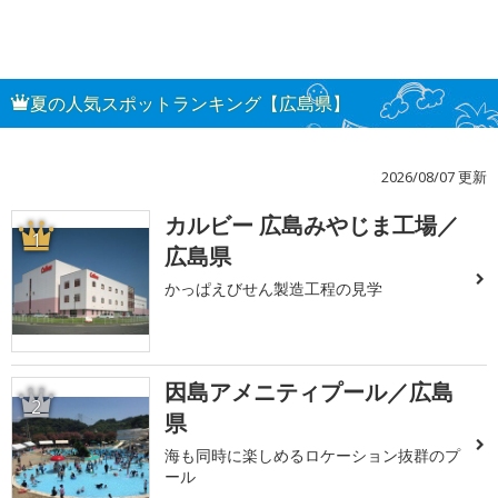
夏の人気スポットランキング【広島県】
2026/08/07 更新
カルビー 広島みやじま工場／
1
広島県
かっぱえびせん製造工程の見学
因島アメニティプール／広島
2
県
海も同時に楽しめるロケーション抜群のプ
ール