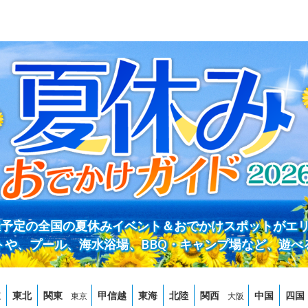
開催予定の全国の夏休みイベント＆おでかけスポットがエ
トや、プール、海水浴場、BBQ・キャンプ場など、遊べ
道
東北
関東
甲信越
東海
北陸
関西
中国
四国
東京
大阪