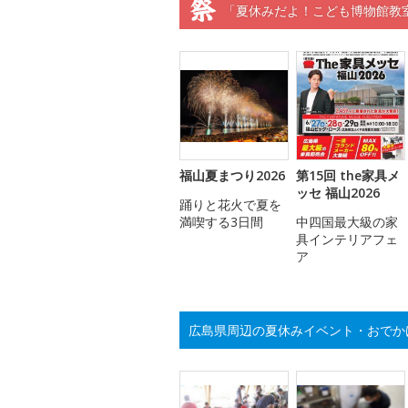
「夏休みだよ！こども博物館教
福山夏まつり2026
第15回 the家具メ
ッセ 福山2026
踊りと花火で夏を
満喫する3日間
中四国最大級の家
具インテリアフェ
ア
広島県周辺の夏休みイベント・おでか