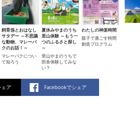
飼育係とおはなし
夏休みやまのうち
わたしの神楽時間
サタデー ～不思議
里山体験 ～もう一
親子で過ごす時間
な動物、マレーバ
つのふるさと探し
創造プログラム
クのお話！～
～
マレーバクについ
里山やまのうちで
て知ろう
田舎体験してみな
い？
でシェア
Facebookでシェア