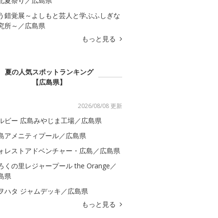
北夏祭り／広島県
う錯覚展～よしもと芸人と学ぶふしぎな
究所～／広島県
もっと見る
夏の人気スポットランキング
【広島県】
2026/08/08 更新
ルビー 広島みやじま工場／広島県
島アメニティプール／広島県
ォレストアドベンチャー・広島／広島県
ろくの里レジャープール the Orange／
島県
ヲハタ ジャムデッキ／広島県
もっと見る