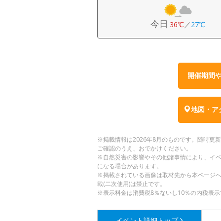
今日
36℃
／
27℃
開催期間
地図・ア
※掲載情報は2026年8月のものです。随時
ご確認のうえ、おでかけください。
※自然災害の影響やその他諸事情により、イ
になる場合があります。
※掲載されている画像は取材先から本ページ
載(二次使用)は禁止です。
※表示料金は消費税8％ないし10％の内税表示
イベント詳細
トップ