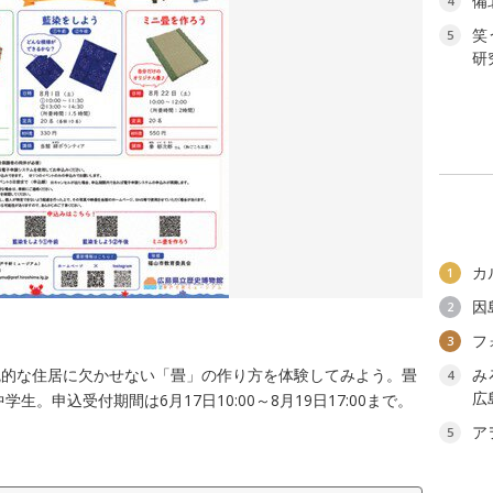
備
4
笑
5
研
カ
1
因
2
フ
3
統的な住居に欠かせない「畳」の作り方を体験してみよう。畳
み
4
広
。申込受付期間は6月17日10:00～8月19日17:00まで。
ア
5