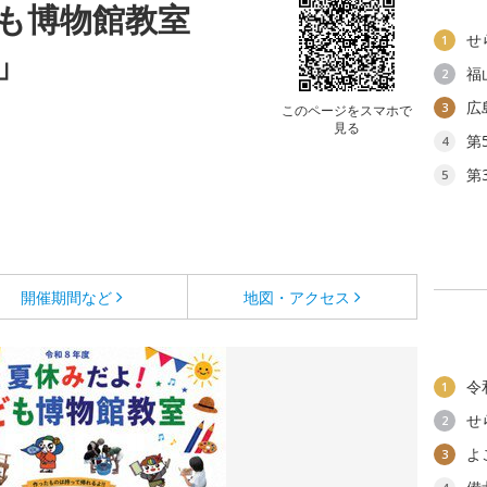
も博物館教室
せ
1
」
福
2
広
3
このページをスマホで
見る
第
4
第
5
開催期間など
地図・アクセス
令
1
せ
2
よ
3