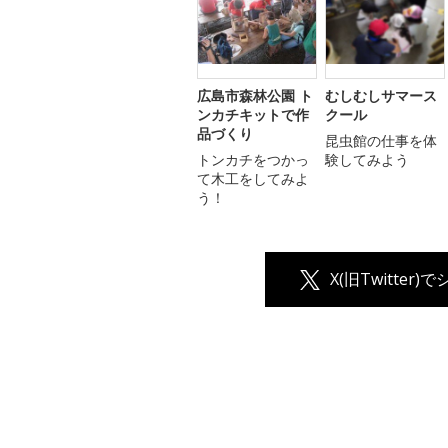
広島市森林公園 ト
むしむしサマース
ンカチキットで作
クール
品づくり
昆虫館の仕事を体
トンカチをつかっ
験してみよう
て木工をしてみよ
う！
X(旧Twitter)