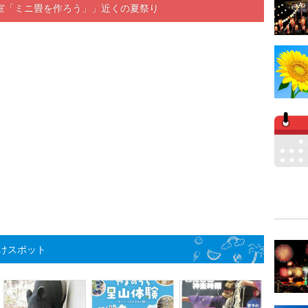
室「ミニ畳を作ろう」」近くの夏祭り
けスポット